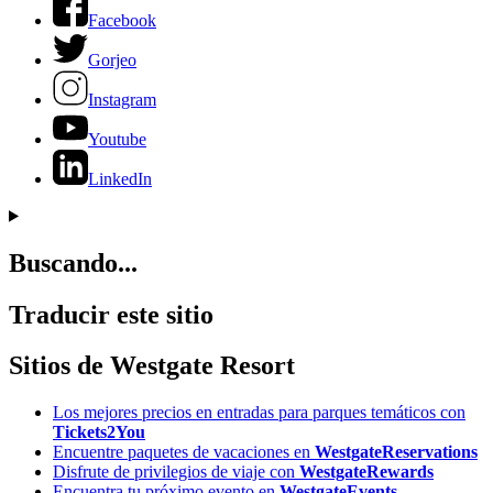
Facebook
Gorjeo
Instagram
Youtube
LinkedIn
Buscando...
Traducir este sitio
Sitios de Westgate Resort
Los mejores precios en entradas para parques temáticos con
Tickets2You
Encuentre paquetes de vacaciones en
WestgateReservations
Disfrute de privilegios de viaje con
WestgateRewards
Encuentra tu próximo evento en
WestgateEvents