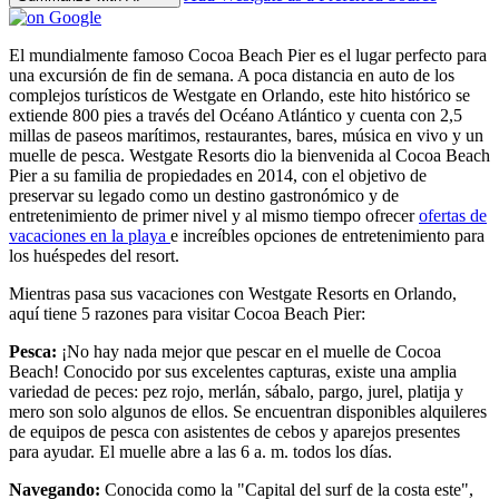
El mundialmente famoso Cocoa Beach Pier es el lugar perfecto para
una excursión de fin de semana. A poca distancia en auto de los
complejos turísticos de Westgate en Orlando, este hito histórico se
extiende 800 pies a través del Océano Atlántico y cuenta con 2,5
millas de paseos marítimos, restaurantes, bares, música en vivo y un
muelle de pesca. Westgate Resorts dio la bienvenida al Cocoa Beach
Pier a su familia de propiedades en 2014, con el objetivo de
preservar su legado como un destino gastronómico y de
entretenimiento de primer nivel y al mismo tiempo ofrecer
ofertas de
vacaciones en la playa
e increíbles opciones de entretenimiento para
los huéspedes del resort.
Mientras pasa sus vacaciones con Westgate Resorts en Orlando,
aquí tiene 5 razones para visitar Cocoa Beach Pier:
Pesca:
¡No hay nada mejor que pescar en el muelle de Cocoa
Beach! Conocido por sus excelentes capturas, existe una amplia
variedad de peces: pez rojo, merlán, sábalo, pargo, jurel, platija y
mero son solo algunos de ellos. Se encuentran disponibles alquileres
de equipos de pesca con asistentes de cebos y aparejos presentes
para ayudar. El muelle abre a las 6 a. m. todos los días.
Navegando:
Conocida como la "Capital del surf de la costa este",