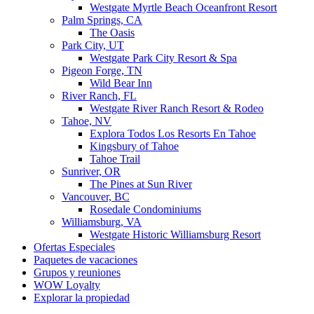
Westgate Myrtle Beach Oceanfront Resort
Palm Springs, CA
The Oasis
Park City, UT
Westgate Park City Resort & Spa
Pigeon Forge, TN
Wild Bear Inn
River Ranch, FL
Westgate River Ranch Resort & Rodeo
Tahoe, NV
Explora Todos Los Resorts En Tahoe
Kingsbury of Tahoe
Tahoe Trail
Sunriver, OR
The Pines at Sun River
Vancouver, BC
Rosedale Condominiums
Williamsburg, VA
Westgate Historic Williamsburg Resort
Ofertas Especiales
Paquetes de vacaciones
Grupos y reuniones
WOW Loyalty
Explorar la propiedad