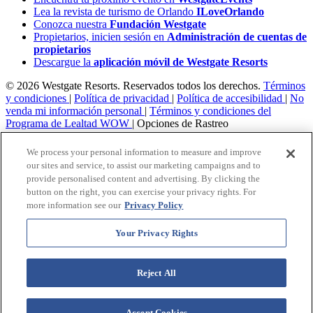
Lea la revista de turismo de Orlando
ILoveOrlando
Conozca nuestra
Fundación Westgate
Propietarios, inicien sesión en
Administración de cuentas de
propietarios
Descargue la
aplicación móvil de Westgate Resorts
© 2026 Westgate Resorts. Reservados todos los derechos.
Términos
y condiciones
|
Política de privacidad
|
Política de accesibilidad
|
No
venda mi información personal
|
Términos y condiciones del
Programa de Lealtad WOW
|
Opciones de Rastreo
Las imágenes y descripciones representadas pueden incluir
We process your personal information to measure and improve
características, mobiliario y servicios que están sujetos a cambios en
our sites and service, to assist our marketing campaigns and to
cualquier momento.
provide personalised content and advertising. By clicking the
button on the right, you can exercise your privacy rights. For
Este material publicitario se utiliza con el fin de
more information see our
Privacy Policy
solicitar la venta de un plan de propiedad
vacacional.
Your Privacy Rights
Aviso: las funciones de accesibilidad enumeradas aquí no pretenden
ser una lista exhaustiva o completa de todas las funciones accesibles
Reject All
de la instalación,
habitaciones y / o comodidades para este Resort específico. Para
obtener información sobre nuestra política de accesibilidad, revise
Accept Cookies