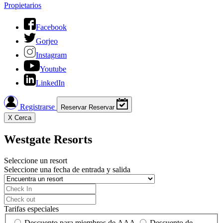
Propietarios
Facebook
Gorjeo
Instagram
Youtube
LinkedIn
Registrarse
Reservar
Reservar
X
Cerca
Westgate Resorts
Seleccione un resort
Seleccione una fecha de entrada y salida
Tarifas especiales
Descuento para miembros de AAA
Descuento de