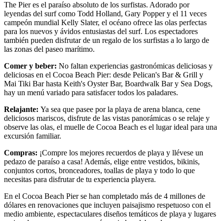
The Pier es el paraíso absoluto de los surfistas. Adorado por
leyendas del surf como Todd Holland, Gary Popper y el 11 veces
campeón mundial Kelly Slater, el océano ofrece las olas perfectas
para los nuevos y ávidos entusiastas del surf. Los espectadores
también pueden disfrutar de un regalo de los surfistas a lo largo de
las zonas del paseo marítimo.
Comer y beber:
No faltan experiencias gastronómicas deliciosas y
deliciosas en el Cocoa Beach Pier: desde Pelican's Bar & Grill y
Mai Tiki Bar hasta Keith's Oyster Bar, Boardwalk Bar y Sea Dogs,
hay un menú variado para satisfacer todos los paladares.
Relajante:
Ya sea que pasee por la playa de arena blanca, cene
deliciosos mariscos, disfrute de las vistas panorámicas o se relaje y
observe las olas, el muelle de Cocoa Beach es el lugar ideal para una
excursión familiar.
Compras:
¡Compre los mejores recuerdos de playa y llévese un
pedazo de paraíso a casa! Además, elige entre vestidos, bikinis,
conjuntos cortos, bronceadores, toallas de playa y todo lo que
necesitas para disfrutar de tu experiencia playera.
En el Cocoa Beach Pier se han completado más de 4 millones de
dólares en renovaciones que incluyen paisajismo respetuoso con el
medio ambiente, espectaculares diseños temáticos de playa y lugares