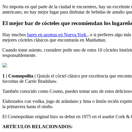
No importa en qué parte de la ciudad te encuentres, hay un excelente
americano, no hay mejor lugar para disfrutar de bebidas de antaño q
El mejor bar de cócteles que recomiendan los lugare
Hay muchos
bares en azoteas en Nueva York
, o si prefieres algo má
mejores cócteles clásicos que encontrarás en Manhattan.
Cuando tome asiento, considere pedir uno de estos 10 cócteles histór
responsablemente.
1 | Cosmopolita |
Quizás el cóctel clásico por excelencia que encont
favoritas de Carrie Bradshaw.
También conocido como Cosmo, puedes tomar uno de estos deliciosos c
Elaborados con vodka, jugo de arándano y lima o limón recién exprimi
la primavera hasta el otoño.
El Cosmopolitan original hizo su debut en 1975 en el asador Cork & C
ARTÍCULOS RELACIONADOS: