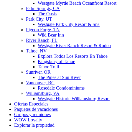
Westgate Myrtle Beach Oceanfront Resort
Palm Springs, CA
The Oasis
Park City, UT
Westgate Park City Resort & Spa
Pigeon Forge, TN
Wild Bear Inn
River Ranch, FL
Westgate River Ranch Resort & Rodeo
Tahoe, NV
Explora Todos Los Resorts En Tahoe
Kingsbury of Tahoe
Tahoe Trail
Sunriver, OR
The Pines at Sun River
Vancouver, BC
Rosedale Condominiums
Williamsburg, VA
Westgate Historic Williamsburg Resort
Ofertas Especiales
Paquetes de vacaciones
Grupos y reuniones
WOW Loyalty
Explorar la propiedad