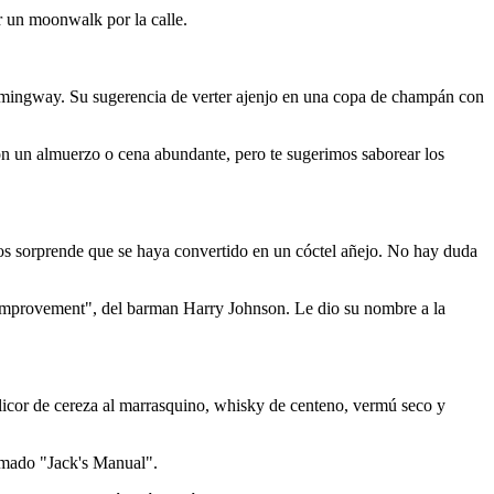
r un moonwalk por la calle.
Hemingway. Su sugerencia de verter ajenjo en una copa de champán con
con un almuerzo o cena abundante, pero te sugerimos saborear los
 nos sorprende que se haya convertido en un cóctel añejo. No hay duda
d Improvement", del barman Harry Johnson. Le dio su nombre a la
icor de cereza al marrasquino, whisky de centeno, vermú seco y
lamado "Jack's Manual".