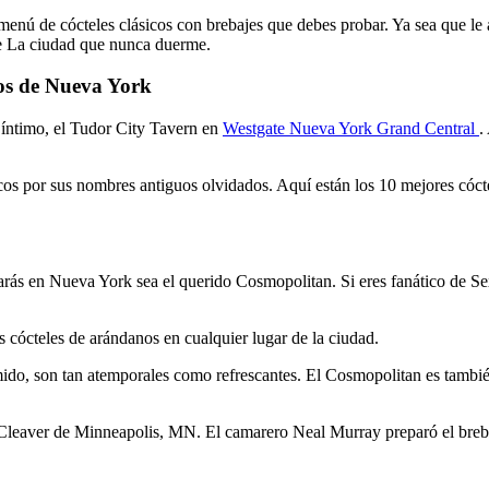
 menú de cócteles clásicos con brebajes que debes probar. Ya sea que l
ue La ciudad que nunca duerme.
ños de Nueva York
s íntimo, el Tudor City Tavern en
Westgate Nueva York Grand Central
.
icos por sus nombres antiguos olvidados. Aquí están los 10 mejores cóc
rarás en Nueva York sea el querido Cosmopolitan. Si eres fanático de Se
ócteles de arándanos en cualquier lugar de la ciudad.
do, son tan atemporales como refrescantes. El Cosmopolitan es también 
leaver de Minneapolis, MN. El camarero Neal Murray preparó el brebaje