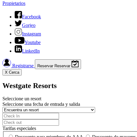
Propietarios
Facebook
Gorjeo
Instagram
Youtube
LinkedIn
Registrarse
Reservar
Reservar
X
Cerca
Westgate Resorts
Seleccione un resort
Seleccione una fecha de entrada y salida
Tarifas especiales
Descuento para miembros de AAA
Descuento de mayores