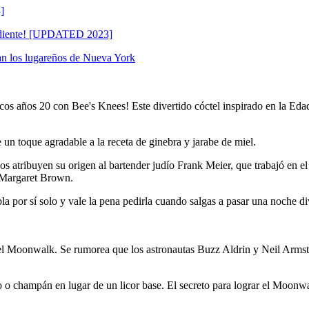
]
el diente! [UPDATED 2023]
an los lugareños de Nueva York
cos años 20 con Bee's Knees! Este divertido cóctel inspirado en la Edad
 un toque agradable a la receta de ginebra y jarabe de miel.
s atribuyen su origen al bartender judío Frank Meier, que trabajó en el 
a Margaret Brown.
a por sí solo y vale la pena pedirla cuando salgas a pasar una noche div
el Moonwalk. Se rumorea que los astronautas Buzz Aldrin y Neil Armst
oso o champán en lugar de un licor base. El secreto para lograr el Moonw