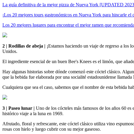
La guía definitiva de la mejor pizza de Nueva York [UPDATED 2023
¡Los 20 mejores tours gastronómicos en Nueva York para hincarle 
Los 20 mejores lugares para encontrar el mejor ramen que recomiend
2 | Rodillas de abeja |
¡Estamos haciendo un viaje de regreso a los lo
Unidos.
El ingrediente esencial de un buen Bee's Knees es el limón, que añade
Hay algunas historias sobre dónde comenzó este cóctel clásico. Alguno
que la bebida fue elaborada por una socialité estadounidense llamad
Cualquiera que sea el caso, sabemos que el nombre de esta bebida habl
3 | Paseo lunar |
Uno de los cócteles más famosos de los años 60 es 
histórico viaje a la luna en 1969.
Afrutado, floral y refrescante, este cóctel clásico utiliza vino espum
rosas con hielo y luego cubrir con su mejor gaseoso.