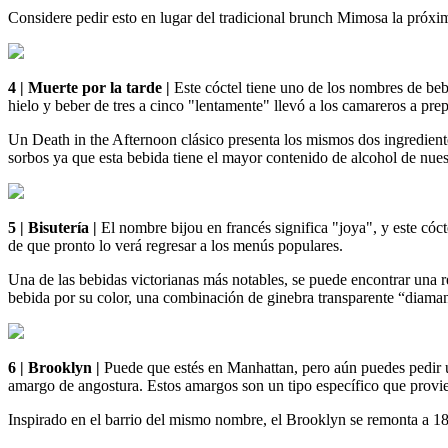
Considere pedir esto en lugar del tradicional brunch Mimosa la próx
4 | Muerte por la tarde |
Este cóctel tiene uno de los nombres de be
hielo y beber de tres a cinco "lentamente" llevó a los camareros a pre
Un Death in the Afternoon clásico presenta los mismos dos ingrediente
sorbos ya que esta bebida tiene el mayor contenido de alcohol de nuest
5 | Bisutería |
El nombre bijou en francés significa "joya", y este có
de que pronto lo verá regresar a los menús populares.
Una de las bebidas victorianas más notables, se puede encontrar una 
bebida por su color, una combinación de ginebra transparente “diaman
6 | Brooklyn |
Puede que estés en Manhattan, pero aún puedes pedir 
amargo de angostura. Estos amargos son un tipo específico que provi
Inspirado en el barrio del mismo nombre, el Brooklyn se remonta a 18