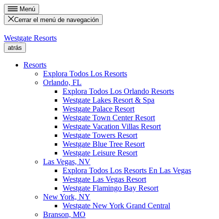
Menú
Cerrar el menú de navegación
Westgate Resorts
atrás
Resorts
Explora Todos Los Resorts
Orlando, FL
Explora Todos Los Orlando Resorts
Westgate Lakes Resort & Spa
Westgate Palace Resort
Westgate Town Center Resort
Westgate Vacation Villas Resort
Westgate Towers Resort
Westgate Blue Tree Resort
Westgate Leisure Resort
Las Vegas, NV
Explora Todos Los Resorts En Las Vegas
Westgate Las Vegas Resort
Westgate Flamingo Bay Resort
New York, NY
Westgate New York Grand Central
Branson, MO