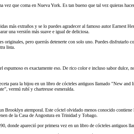
ima vez que coma en Nueva York. Es tan bueno que tal vez quieras hace
bidas más extraños y se lo puedes agradecer al famoso autor Earnest 
parar una versión más suave e igual de deliciosa.
s originales, pero querrás detenerte con solo uno. Puedes disfrutarlo 
ra lista.
ctel espumoso es exactamente eso. De rico color e incluso sabor dulce,
receta para la bijou en un libro de cócteles antiguos llamado "New an
te”, vermú rubí y chartreuse esmeralda.
un Brooklyn atemporal. Este cóctel olvidado menos conocido contiene l
enen de la Casa de Angostura en Trinidad y Tobago.
90, donde apareció por primera vez en un libro de cócteles antiguos l