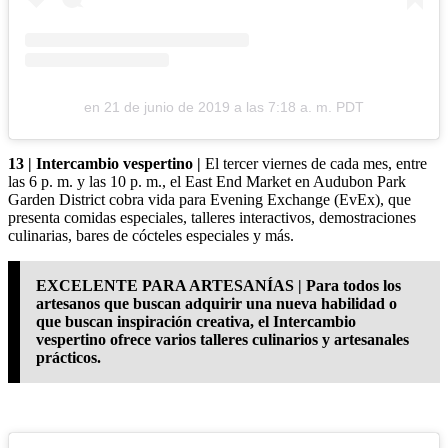
en
21 de junio de 2019 a las 7:18 a. m. PDT
13 | Intercambio vespertino |
El tercer viernes de cada mes, entre
las 6 p. m. y las 10 p. m., el East End Market en Audubon Park
Garden District cobra vida para Evening Exchange (EvEx), que
presenta comidas especiales, talleres interactivos, demostraciones
culinarias, bares de cócteles especiales y más.
EXCELENTE PARA ARTESANÍAS | Para todos los
artesanos que buscan adquirir una nueva habilidad o
que buscan inspiración creativa, el Intercambio
vespertino ofrece varios talleres culinarios y artesanales
prácticos.