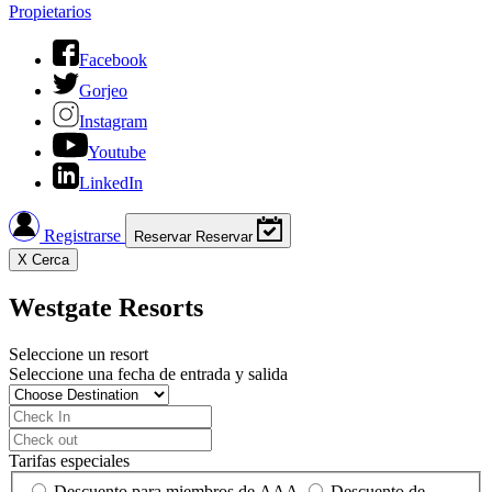
Propietarios
Facebook
Gorjeo
Instagram
Youtube
LinkedIn
Registrarse
Reservar
Reservar
X
Cerca
Westgate Resorts
Seleccione un resort
Seleccione una fecha de entrada y salida
Tarifas especiales
Descuento para miembros de AAA
Descuento de