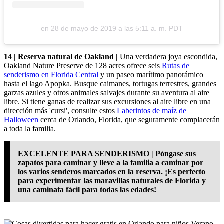
en
28 de mayo de 2019 a las 5:11 a. m. PDT
14 | Reserva natural de Oakland |
Una verdadera joya escondida,
Oakland Nature Preserve de 128 acres ofrece seis
Rutas de
senderismo en Florida Central
y un paseo marítimo panorámico
hasta el lago Apopka. Busque caimanes, tortugas terrestres, grandes
garzas azules y otros animales salvajes durante su aventura al aire
libre. Si tiene ganas de realizar sus excursiones al aire libre en una
dirección más 'cursi', consulte estos
Laberintos de maíz de
Halloween
cerca de Orlando, Florida, que seguramente complacerán
a toda la familia.
EXCELENTE PARA SENDERISMO | Póngase sus
zapatos para caminar y lleve a la familia a caminar por
los varios senderos marcados en la reserva. ¡Es perfecto
para experimentar las maravillas naturales de Florida y
una caminata fácil para todas las edades!