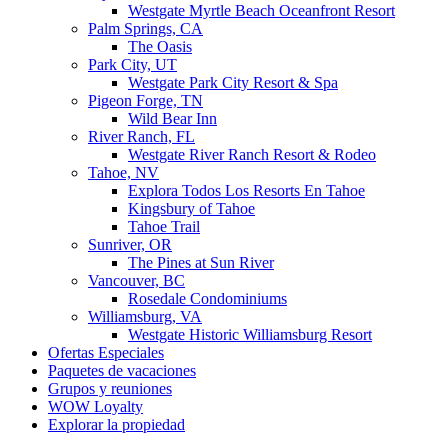
Westgate Myrtle Beach Oceanfront Resort
Palm Springs, CA
The Oasis
Park City, UT
Westgate Park City Resort & Spa
Pigeon Forge, TN
Wild Bear Inn
River Ranch, FL
Westgate River Ranch Resort & Rodeo
Tahoe, NV
Explora Todos Los Resorts En Tahoe
Kingsbury of Tahoe
Tahoe Trail
Sunriver, OR
The Pines at Sun River
Vancouver, BC
Rosedale Condominiums
Williamsburg, VA
Westgate Historic Williamsburg Resort
Ofertas Especiales
Paquetes de vacaciones
Grupos y reuniones
WOW Loyalty
Explorar la propiedad