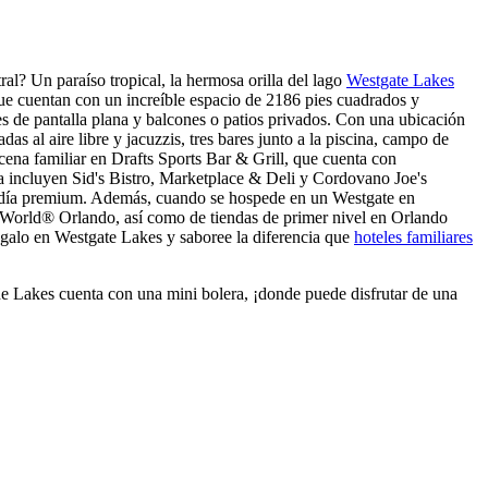
l? Un paraíso tropical, la hermosa orilla del lago
Westgate Lakes
 que cuentan con un increíble espacio de 2186 pies cuadrados y
s de pantalla plana y balcones o patios privados. Con una ubicación
s al aire libre y jacuzzis, tres bares junto a la piscina, campo de
 cena familiar en Drafts Sports Bar & Grill, que cuenta con
a incluyen Sid's Bistro, Marketplace & Deli y Cordovano Joe's
de día premium. Además, cuando se hospede en un Westgate en
World® Orlando, así como de tiendas de primer nivel en Orlando
ágalo en Westgate Lakes y saboree la diferencia que
hoteles familiares
the Lakes cuenta con una mini bolera, ¡donde puede disfrutar de una