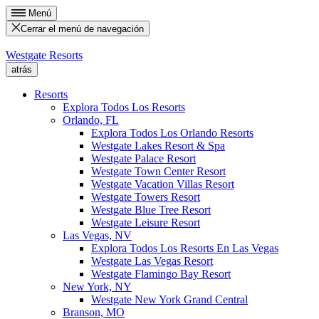
Menú
Cerrar el menú de navegación
Westgate Resorts
atrás
Resorts
Explora Todos Los Resorts
Orlando, FL
Explora Todos Los Orlando Resorts
Westgate Lakes Resort & Spa
Westgate Palace Resort
Westgate Town Center Resort
Westgate Vacation Villas Resort
Westgate Towers Resort
Westgate Blue Tree Resort
Westgate Leisure Resort
Las Vegas, NV
Explora Todos Los Resorts En Las Vegas
Westgate Las Vegas Resort
Westgate Flamingo Bay Resort
New York, NY
Westgate New York Grand Central
Branson, MO