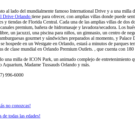
justo al lado del mundialmente famoso International Drive y a una mill
nal Drive Orlando
tiene para ofrecer, con amplias villas donde puede se
tes y tiendas de Florida Central. Cada una de las amplias villas de dos
con canales premium, bañera de hidromasaje y lavadora/secadora. Los h
 libre, un jacuzzi, una piscina para niños, un gimnasio, un centro de ne
 hamburguesas gourmet y sándwiches preparados al momento, y Palace De
 se hospede en un Westgate en Orlando, estará a minutos de parques 
 de clase mundial en Orlando Premium Outlets. , que cuenta con 180 t
olo una milla de ICON Park, un animado complejo de entretenimiento 
ando Aquarium, Madame Tussauds Orlando y más.
07) 996-6000
zás no conozcas!
de todas las edades!