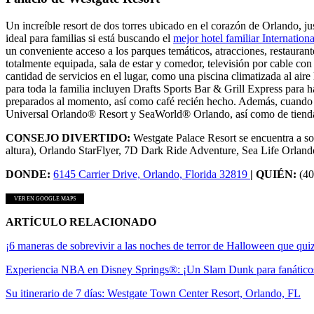
Un increíble resort de dos torres ubicado en el corazón de Orlando, 
ideal para familias si está buscando el
mejor hotel familiar Internatio
un conveniente acceso a los parques temáticos, atracciones, restauran
totalmente equipada, sala de estar y comedor, televisión por cable 
cantidad de servicios en el lugar, como una piscina climatizada al aire
para toda la familia incluyen Drafts Sports Bar & Grill Express para
preparados al momento, así como café recién hecho. Además, cuando
Universal Orlando® Resort y SeaWorld® Orlando, así como de tiendas
CONSEJO DIVERTIDO:
Westgate Palace Resort se encuentra a s
altura), Orlando StarFlyer, 7D Dark Ride Adventure, Sea Life Orl
DONDE:
6145 Carrier Drive, Orlando, Florida 32819
| QUIÉN:
(4
VER EN GOOGLE MAPS
ARTÍCULO RELACIONADO
¡6 maneras de sobrevivir a las noches de terror de Halloween que qui
Experiencia NBA en Disney Springs®: ¡Un Slam Dunk para fanáticos 
Su itinerario de 7 días: Westgate Town Center Resort, Orlando, FL