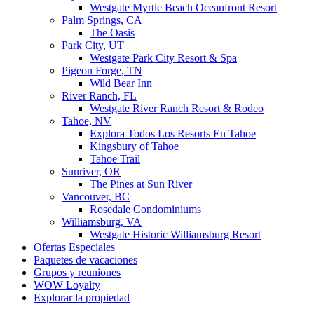
Westgate Myrtle Beach Oceanfront Resort
Palm Springs, CA
The Oasis
Park City, UT
Westgate Park City Resort & Spa
Pigeon Forge, TN
Wild Bear Inn
River Ranch, FL
Westgate River Ranch Resort & Rodeo
Tahoe, NV
Explora Todos Los Resorts En Tahoe
Kingsbury of Tahoe
Tahoe Trail
Sunriver, OR
The Pines at Sun River
Vancouver, BC
Rosedale Condominiums
Williamsburg, VA
Westgate Historic Williamsburg Resort
Ofertas Especiales
Paquetes de vacaciones
Grupos y reuniones
WOW Loyalty
Explorar la propiedad