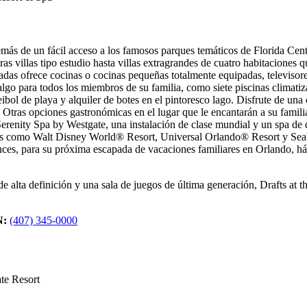
s de un fácil acceso a los famosos parques temáticos de Florida Centra
ras villas tipo estudio hasta villas extragrandes de cuatro habitaciones
adas ofrece cocinas o cocinas pequeñas totalmente equipadas, televisore
o para todos los miembros de su familia, como siete piscinas climatizada
eibol de playa y alquiler de botes en el pintoresco lago. Disfrute de una
tras opciones gastronómicas en el lugar que le encantarán a su famili
 Serenity Spa by Westgate, una instalación de clase mundial y un spa 
os como Walt Disney World® Resort, Universal Orlando® Resort y Sea
nces, para su próxima escapada de vacaciones familiares en Orlando, h
e alta definición y una sala de juegos de última generación, Drafts at 
N:
(407) 345-0000