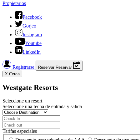
Propietarios
Facebook
Gorjeo
Instagram
Youtube
LinkedIn
Registrarse
Reservar
Reservar
X
Cerca
Westgate Resorts
Seleccione un resort
Seleccione una fecha de entrada y salida
Tarifas especiales
Descuento para miembros de AAA
Descuento de mayores