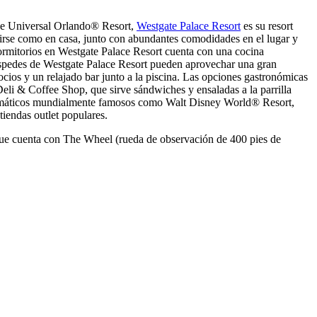
a de Universal Orlando® Resort,
Westgate Palace Resort
es su resort
ntirse como en casa, junto con abundantes comodidades en el lugar y
 dormitorios en Westgate Palace Resort cuenta con una cocina
uéspedes de Westgate Palace Resort pueden aprovechar una gran
gocios y un relajado bar junto a la piscina. Las opciones gastronómicas
li & Coffee Shop, que sirve sándwiches y ensaladas a la parrilla
temáticos mundialmente famosos como Walt Disney World® Resort,
iendas outlet populares.
que cuenta con The Wheel (rueda de observación de 400 pies de