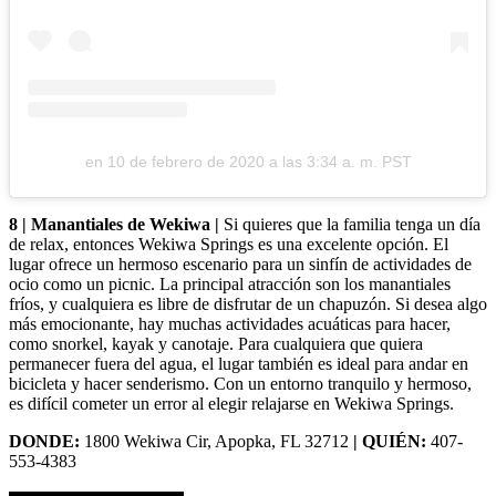
en
10 de febrero de 2020 a las 3:34 a. m. PST
8 | Manantiales de Wekiwa |
Si quieres que la familia tenga un día
de relax, entonces Wekiwa Springs es una excelente opción. El
lugar ofrece un hermoso escenario para un sinfín de actividades de
ocio como un picnic. La principal atracción son los manantiales
fríos, y cualquiera es libre de disfrutar de un chapuzón. Si desea algo
más emocionante, hay muchas actividades acuáticas para hacer,
como snorkel, kayak y canotaje. Para cualquiera que quiera
permanecer fuera del agua, el lugar también es ideal para andar en
bicicleta y hacer senderismo. Con un entorno tranquilo y hermoso,
es difícil cometer un error al elegir relajarse en Wekiwa Springs.
DONDE:
1800 Wekiwa Cir, Apopka, FL 32712
| QUIÉN:
407-
553-4383