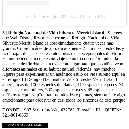
en
7 de febrero de 2020 a las 3:14 a. m. PST
3 | Refugio Nacional de Vida Silvestre Merritt Island |
Si crees
que Walt Disney Resort es enorme, el Refugio Nacional de Vida
Silvestre Merritt Island es aproximadamente cuatro veces más
grande. Cubre un área de aproximadamente 218 millas cuadradas y
es el hogar de las especies autóctonas más excepcionales de Florida.
Y aunque técnicamente es un viaje de un día desde Orlando a la
costa este de Florida, es un excelente lugar para que los niños vean
diferentes animales en su hábitat natural. Además, hay muchos
lugares para experimentar un auténtico estilo de vida sureño aquí en
el refugio. El Refugio Nacional de Vida Silvestre Merritt Island
alberga más de 1000 especies de plantas, 117 especies de peces, 31
especies de mamíferos, 330 especies de aves y 68 especies de
anfibios y reptiles. ¡Con tantos animales y plantas, siempre hay algo
emocionante para observar en casi todos los rincones de este parque!
DONDE:
1987 Scrub Jay Way #32782, Titusville, FL
| QUIÉN:
321-861-0669
VER EN GOOGLE MAPS