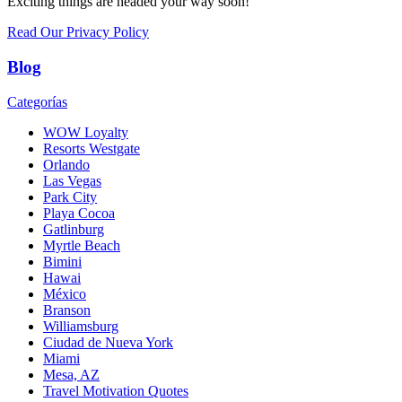
Exciting things are headed your way soon!
Read Our Privacy Policy
Blog
Categorías
WOW Loyalty
Resorts Westgate
Orlando
Las Vegas
Park City
Playa Cocoa
Gatlinburg
Myrtle Beach
Bimini
Hawai
México
Branson
Williamsburg
Ciudad de Nueva York
Miami
Mesa, AZ
Travel Motivation Quotes