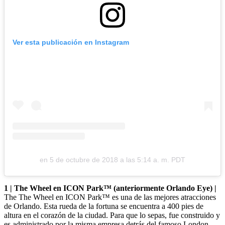
Ver esta publicación en Instagram
en
5 de octubre de 2018 a las 5:14 a. m. PDT
1 | The Wheel en ICON Park™ (anteriormente Orlando Eye) |
The The Wheel en ICON Park™ es una de las mejores atracciones
de Orlando. Esta rueda de la fortuna se encuentra a 400 pies de
altura en el corazón de la ciudad. Para que lo sepas, fue construido y
es administrado por la misma empresa detrás del famoso London