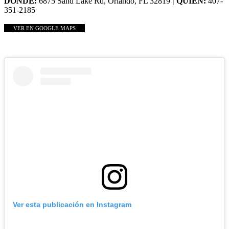
DONDE:
6875 Sand Lake Rd, Orlando, FL 32819
| QUIÉN:
407-
351-2185
VER EN GOOGLE MAPS
Ver esta publicación en Instagram