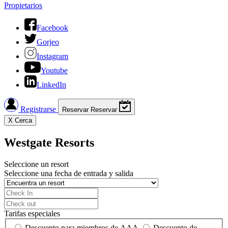
Propietarios
Facebook
Gorjeo
Instagram
Youtube
LinkedIn
Registrarse
Reservar
Reservar
X
Cerca
Westgate Resorts
Seleccione un resort
Seleccione una fecha de entrada y salida
Tarifas especiales
Descuento para miembros de AAA
Descuento de