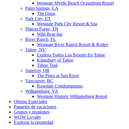
Westgate Myrtle Beach Oceanfront Resort
Palm Springs, CA
The Oasis
Park City, UT
Westgate Park City Resort & Spa
Pigeon Forge, TN
Wild Bear Inn
River Ranch, FL
Westgate River Ranch Resort & Rodeo
Tahoe, NV
Explora Todos Los Resorts En Tahoe
Kingsbury of Tahoe
Tahoe Trail
Sunriver, OR
The Pines at Sun River
Vancouver, BC
Rosedale Condominiums
Williamsburg, VA
Westgate Historic Williamsburg Resort
Ofertas Especiales
Paquetes de vacaciones
Grupos y reuniones
WOW Loyalty
Explorar la propiedad