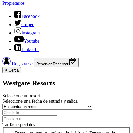
Propietarios
Facebook
Gorjeo
Instagram
Youtube
LinkedIn
Registrarse
Reservar
Reservar
X
Cerca
Westgate Resorts
Seleccione un resort
Seleccione una fecha de entrada y salida
Tarifas especiales
Descuento para miembros de AAA
Descuento de