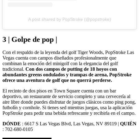
A post shared by PopStroke (@popstroke)
3 | Golpe de pop |
Con el respaldo de la leyenda del golf Tiger Woods, PopStroke Las
Vegas cuenta con campos diseñados profesionalmente que
combinan la emoción del minigolf con la elegancia del golf
tradicional.
Con dos campos de putting de 18 hoyos con
abundantes greens ondulados y trampas de arena, PopStroke
ofrece una aventura de golf que no querrá perderse.
El recinto de dos pisos en Town Square cuenta con un bar
deportivo, un restaurante de servicio completo y una cervecería al
aire libre donde puedes disfrutar de juegos clásicos como ping pong,
futbolín y cornhole. Si tienes sed mientras juegas, usa la aplicación
PopStroke para pedir una bebida refrescante y recibirla en el campo.
DÓNDE
: 6617 S Las Vegas Blvd, Las Vegas, NV 89119 |
QUIÉN
: 702-680-0105