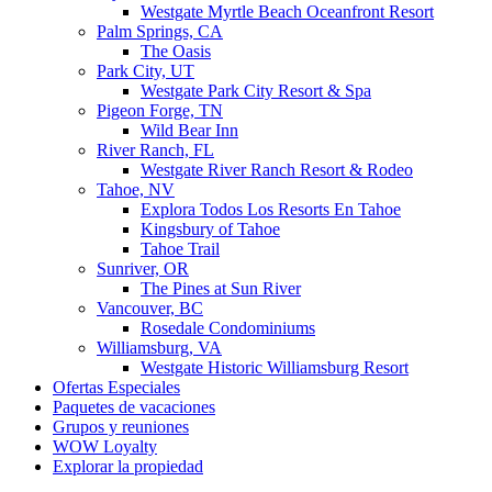
Westgate Myrtle Beach Oceanfront Resort
Palm Springs, CA
The Oasis
Park City, UT
Westgate Park City Resort & Spa
Pigeon Forge, TN
Wild Bear Inn
River Ranch, FL
Westgate River Ranch Resort & Rodeo
Tahoe, NV
Explora Todos Los Resorts En Tahoe
Kingsbury of Tahoe
Tahoe Trail
Sunriver, OR
The Pines at Sun River
Vancouver, BC
Rosedale Condominiums
Williamsburg, VA
Westgate Historic Williamsburg Resort
Ofertas Especiales
Paquetes de vacaciones
Grupos y reuniones
WOW Loyalty
Explorar la propiedad