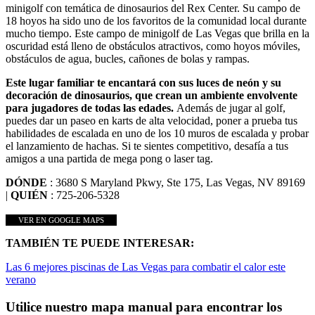
minigolf con temática de dinosaurios del Rex Center. Su campo de
18 hoyos ha sido uno de los favoritos de la comunidad local durante
mucho tiempo. Este campo de minigolf de Las Vegas que brilla en la
oscuridad está lleno de obstáculos atractivos, como hoyos móviles,
obstáculos de agua, bucles, cañones de bolas y rampas.
Este lugar familiar te encantará con sus luces de neón y su
decoración de dinosaurios, que crean un ambiente envolvente
para jugadores de todas las edades.
Además de jugar al golf,
puedes dar un paseo en karts de alta velocidad, poner a prueba tus
habilidades de escalada en uno de los 10 muros de escalada y probar
el lanzamiento de hachas. Si te sientes competitivo, desafía a tus
amigos a una partida de mega pong o laser tag.
DÓNDE
: 3680 S Maryland Pkwy, Ste 175, Las Vegas, NV 89169
|
QUIÉN
: 725-206-5328
VER EN GOOGLE MAPS
TAMBIÉN TE PUEDE INTERESAR:
Las 6 mejores piscinas de Las Vegas para combatir el calor este
verano
Utilice nuestro mapa manual para encontrar los