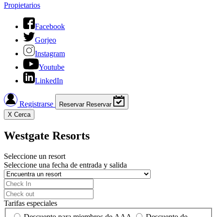
Propietarios
Facebook
Gorjeo
Instagram
Youtube
LinkedIn
Registrarse
Reservar
Reservar
X
Cerca
Westgate Resorts
Seleccione un resort
Seleccione una fecha de entrada y salida
Tarifas especiales
Descuento para miembros de AAA
Descuento de