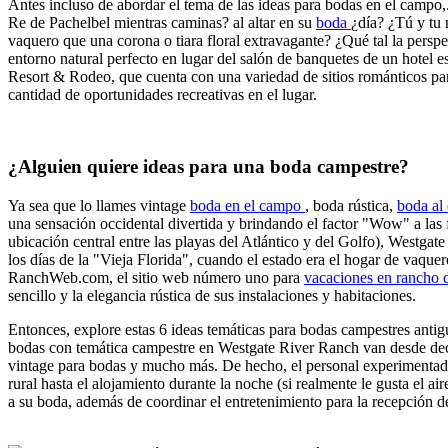
Antes incluso de abordar el tema de las ideas para bodas en el campo,
Re de Pachelbel mientras caminas? al altar en su
boda
¿día? ¿Tú y tu
vaquero que una corona o tiara floral extravagante? ¿Qué tal la perspe
entorno natural perfecto en lugar del salón de banquetes de un hotel e
Resort & Rodeo, que cuenta con una variedad de sitios románticos par
cantidad de oportunidades recreativas en el lugar.
¿Alguien quiere ideas para una boda campestre?
Ya sea que lo llames vintage
boda en el campo
, boda rústica,
boda al 
una sensación occidental divertida y brindando el factor "Wow" a las 
ubicación central entre las playas del Atlántico y del Golfo), Westga
los días de la "Vieja Florida", cuando el estado era el hogar de vaq
RanchWeb.com, el sitio web número uno para
vacaciones en rancho 
sencillo y la elegancia rústica de sus instalaciones y habitaciones.
Entonces, explore estas 6 ideas temáticas para bodas campestres antig
bodas con temática campestre en Westgate River Ranch van desde decor
vintage para bodas y mucho más. De hecho, el personal experimentado 
rural hasta el alojamiento durante la noche (si realmente le gusta el ai
a su boda, además de coordinar el entretenimiento para la recepción d