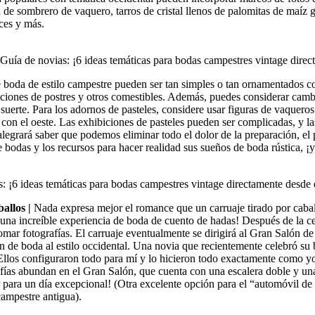
 de sombrero de vaquero, tarros de cristal llenos de palomitas de maíz g
lces y más.
e boda de estilo campestre pueden ser tan simples o tan ornamentados 
ecciones de postres y otros comestibles. Además, puedes considerar camb
erte. Para los adornos de pasteles, considere usar figuras de vaqueros o
 con el oeste. Las exhibiciones de pasteles pueden ser complicadas, y l
alegrará saber que podemos eliminar todo el dolor de la preparación, e
bodas y los recursos para hacer realidad sus sueños de boda rústica, ¡
ballos |
Nada expresa mejor el romance que un carruaje tirado por caball
r una increíble experiencia de boda de cuento de hadas! Después de la ce
tomar fotografías. El carruaje eventualmente se dirigirá al Gran Salón 
ión de boda al estilo occidental. Una novia que recientemente celebró
llos configuraron todo para mí y lo hicieron todo exactamente como yo
afías abundan en el Gran Salón, que cuenta con una escalera doble y una
 para un día excepcional! (Otra excelente opción para el “automóvil d
campestre antigua).