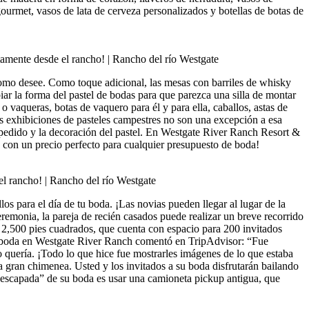
ourmet, vasos de lata de cerveza personalizados y botellas de botas de
como desee. Como toque adicional, las mesas con barriles de whisky
iar la forma del pastel de bodas para que parezca una silla de montar
 vaqueras, botas de vaquero para él y para ella, caballos, astas de
as exhibiciones de pasteles campestres no son una excepción a esa
l pedido y la decoración del pastel. En Westgate River Ranch Resort &
y con un precio perfecto para cualquier presupuesto de boda!
os para el día de tu boda. ¡Las novias pueden llegar al lugar de la
remonia, la pareja de recién casados puede realizar un breve recorrido
de 2,500 pies cuadrados, que cuenta con espacio para 200 invitados
 su boda en Westgate River Ranch comentó en TripAdvisor: “Fue
 quería. ¡Todo lo que hice fue mostrarles imágenes de lo que estaba
 gran chimenea. Usted y los invitados a su boda disfrutarán bailando
e escapada” de su boda es usar una camioneta pickup antigua, que