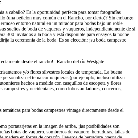
a a caballo? Es la oportunidad perfecta para tomar fotografías
aballo (una petición muy común en el Rancho, por cierto)? Sin embargo,
 hermoso entorno natural en un mirador para bodas bajo un roble
 sus sueños de boda de vaqueras y vaqueros, independientemente de si
ara 300 invitados a la boda y está disponible para ensayos la noche
irija la ceremonia de la boda. Es su elección: ¡su boda campestre
 crisantemos y/o flores silvestres locales de temporada. La buena
e personalizar el tema como quieras (por ejemplo, incluso utilizar
boutonnieres hechos a medida con casquillos de escopeta y flores
as campestres y occidentales, como lobos aulladores, cencerros,
o portatarjetas en la imagen de arriba, ¡las posibilidades son
queñas botas de vaquero, sombreros de vaquero, herraduras, tallas de
de madera en forma de corazón, llaveros de herradura, vasos de