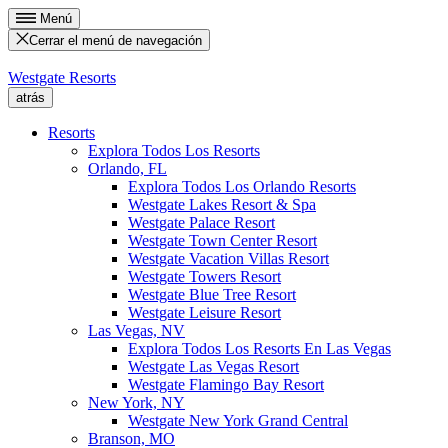
Menú
Cerrar el menú de navegación
Westgate Resorts
atrás
Resorts
Explora Todos Los Resorts
Orlando, FL
Explora Todos Los Orlando Resorts
Westgate Lakes Resort & Spa
Westgate Palace Resort
Westgate Town Center Resort
Westgate Vacation Villas Resort
Westgate Towers Resort
Westgate Blue Tree Resort
Westgate Leisure Resort
Las Vegas, NV
Explora Todos Los Resorts En Las Vegas
Westgate Las Vegas Resort
Westgate Flamingo Bay Resort
New York, NY
Westgate New York Grand Central
Branson, MO