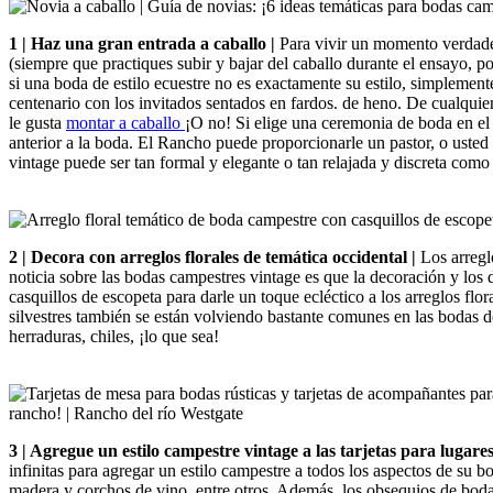
1 | Haz una gran entrada a caballo |
Para vivir un momento verdader
(siempre que practiques subir y bajar del caballo durante el ensayo, 
si una boda de estilo ecuestre no es exactamente su estilo, simplemen
centenario con los invitados sentados en fardos. de heno. De cualqu
le gusta
montar a caballo
¡O no! Si elige una ceremonia de boda en el 
anterior a la boda. El Rancho puede proporcionarle un pastor, o usted
vintage puede ser tan formal y elegante o tan relajada y discreta como
2 | Decora con arreglos florales de temática occidental |
Los arregl
noticia sobre las bodas campestres vintage es que la decoración y los d
casquillos de escopeta para darle un toque ecléctico a los arreglos flo
silvestres también se están volviendo bastante comunes en las bodas d
herraduras, chiles, ¡lo que sea!
3 | Agregue un estilo campestre vintage a las tarjetas para lugare
infinitas para agregar un estilo campestre a todos los aspectos de su 
madera y corchos de vino, entre otros. Además, los obsequios de boda