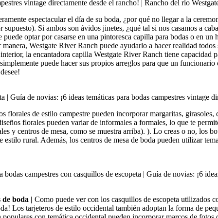
amente espectacular el día de su boda, ¿por qué no llegar a la ceremoni
por supuesto). Si ambos son ávidos jinetes, ¿qué tal si nos casamos a c
te puede optar por casarse en una pintoresca capilla para bodas o en un
ier manera, Westgate River Ranch puede ayudarlo a hacer realidad todos
interior, la encantadora capilla Westgate River Ranch tiene capacidad p
 simplemente puede hacer sus propios arreglos para que un funcionario d
 desee!
os florales de estilo campestre pueden incorporar margaritas, girasoles,
iseños florales pueden variar de informales a formales, lo que te permit
rales y centros de mesa, como se muestra arriba). ). Lo creas o no, los 
e estilo rural. Además, los centros de mesa de boda pueden utilizar tem
s de boda |
Como puede ver con los casquillos de escopeta utilizados com
boda! Los tarjeteros de estilo occidental también adoptan la forma de pe
 populares con temática occidental pueden incorporar marcos de fotos 