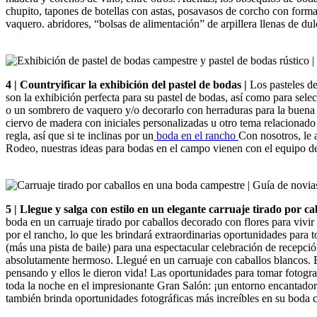
chupito, tapones de botellas con astas, posavasos de corcho con forma
vaquero. abridores, “bolsas de alimentación” de arpillera llenas de du
4 | Countryificar la exhibición del pastel de bodas |
Los pasteles d
son la exhibición perfecta para su pastel de bodas, así como para sel
o un sombrero de vaquero y/o decorarlo con herraduras para la buena su
ciervo de madera con iniciales personalizadas u otro tema relacionado
regla, así que si te inclinas por un
boda en el rancho
Con nosotros, le 
Rodeo, nuestras ideas para bodas en el campo vienen con el equipo de 
5 | Llegue y salga con estilo en un elegante carruaje tirado por ca
boda en un carruaje tirado por caballos decorado con flores para vivi
por el rancho, lo que les brindará extraordinarias oportunidades para 
(más una pista de baile) para una espectacular celebración de recepc
absolutamente hermoso. Llegué en un carruaje con caballos blancos. E
pensando y ellos le dieron vida! Las oportunidades para tomar fotogr
toda la noche en el impresionante Gran Salón: ¡un entorno encantador
también brinda oportunidades fotográficas más increíbles en su boda 