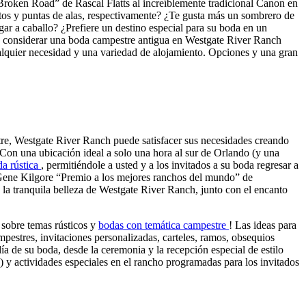
e Broken Road” de Rascal Flatts al increíblemente tradicional Canon en
tos y puntas de alas, respectivamente? ¿Te gusta más un sombrero de
gar a caballo? ¿Prefiere un destino especial para su boda en un
ería considerar una boda campestre antigua en Westgate River Ranch
ualquier necesidad y una variedad de alojamiento. Opciones y una gran
re, Westgate River Ranch puede satisfacer sus necesidades creando
Con una ubicación ideal a solo una hora al sur de Orlando (y una
a rústica
, permitiéndole a usted y a los invitados a su boda regresar a
o Gene Kilgore “Premio a los mejores ranchos del mundo” de
á la tranquila belleza de Westgate River Ranch, junto con el encanto
 sobre temas rústicos y
bodas con temática campestre
! Las ideas para
estres, invitaciones personalizadas, carteles, ramos, obsequios
 de su boda, desde la ceremonia y la recepción especial de estilo
) y actividades especiales en el rancho programadas para los invitados