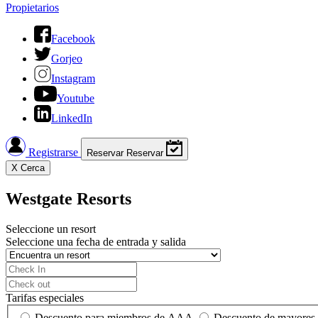
Propietarios
Facebook
Gorjeo
Instagram
Youtube
LinkedIn
Registrarse
Reservar
Reservar
X
Cerca
Westgate Resorts
Seleccione un resort
Seleccione una fecha de entrada y salida
Tarifas especiales
Descuento para miembros de AAA
Descuento de mayores