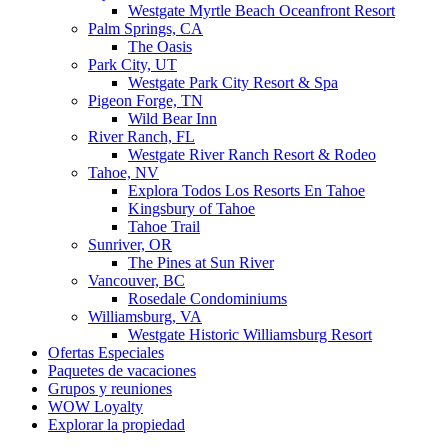
Westgate Myrtle Beach Oceanfront Resort
Palm Springs, CA
The Oasis
Park City, UT
Westgate Park City Resort & Spa
Pigeon Forge, TN
Wild Bear Inn
River Ranch, FL
Westgate River Ranch Resort & Rodeo
Tahoe, NV
Explora Todos Los Resorts En Tahoe
Kingsbury of Tahoe
Tahoe Trail
Sunriver, OR
The Pines at Sun River
Vancouver, BC
Rosedale Condominiums
Williamsburg, VA
Westgate Historic Williamsburg Resort
Ofertas Especiales
Paquetes de vacaciones
Grupos y reuniones
WOW Loyalty
Explorar la propiedad