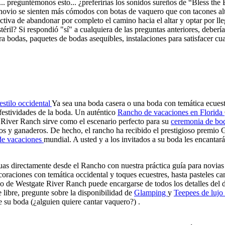
... preguntémonos esto... ¿preferirías los sonidos sureños de “Bless th
 novio se sienten más cómodos con botas de vaquero que con tacones al
ctiva de abandonar por completo el camino hacia el altar y optar por lle
stéril? Si respondió "sí" a cualquiera de las preguntas anteriores, deb
a bodas, paquetes de bodas asequibles, instalaciones para satisfacer c
estilo occidental
Ya sea una boda casera o una boda con temática ecuest
festividades de la boda. Un auténtico
Rancho de vacaciones en Florida
te River Ranch sirve como el escenario perfecto para su
ceremonia de bod
ueros y ganaderos. De hecho, el rancho ha recibido el prestigioso premi
de vacaciones
mundial. A usted y a los invitados a su boda les encantar
uas directamente desde el Rancho con nuestra práctica guía para novias
aciones con temática occidental y toques ecuestres, hasta pasteles camp
de Westgate River Ranch puede encargarse de todos los detalles del día
re libre, pregunte sobre la disponibilidad de
Glamping
y
Teepees de lujo
e su boda (¿alguien quiere cantar vaquero?) .