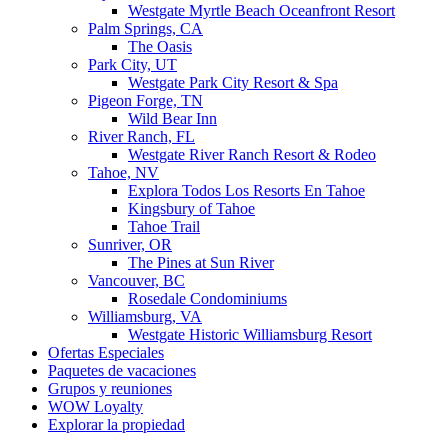
Westgate Myrtle Beach Oceanfront Resort
Palm Springs, CA
The Oasis
Park City, UT
Westgate Park City Resort & Spa
Pigeon Forge, TN
Wild Bear Inn
River Ranch, FL
Westgate River Ranch Resort & Rodeo
Tahoe, NV
Explora Todos Los Resorts En Tahoe
Kingsbury of Tahoe
Tahoe Trail
Sunriver, OR
The Pines at Sun River
Vancouver, BC
Rosedale Condominiums
Williamsburg, VA
Westgate Historic Williamsburg Resort
Ofertas Especiales
Paquetes de vacaciones
Grupos y reuniones
WOW Loyalty
Explorar la propiedad