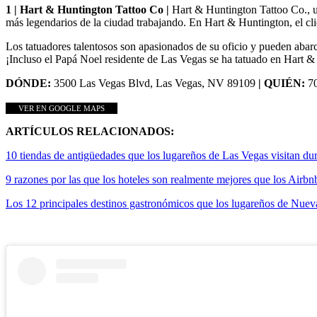
1 | Hart & Huntington Tattoo Co |
Hart & Huntington Tattoo Co., u
más legendarios de la ciudad trabajando. En Hart & Huntington, el clie
Los tatuadores talentosos son apasionados de su oficio y pueden abarcar
¡Incluso el Papá Noel residente de Las Vegas se ha tatuado en Hart 
DÓNDE:
3500 Las Vegas Blvd, Las Vegas, NV 89109
| QUIÉN:
7
VER EN GOOGLE MAPS
ARTÍCULOS RELACIONADOS:
10 tiendas de antigüedades que los lugareños de Las Vegas visitan dur
9 razones por las que los hoteles son realmente mejores que los Airbn
Los 12 principales destinos gastronómicos que los lugareños de Nuev