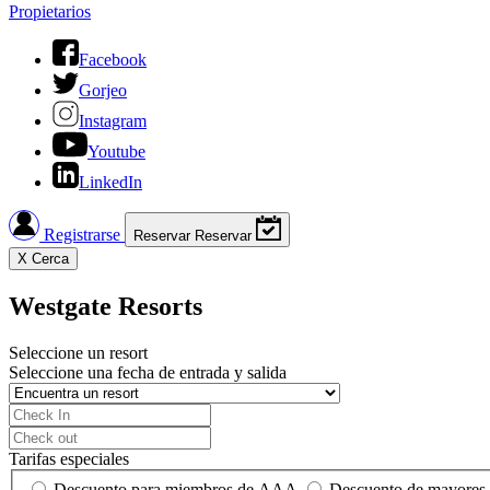
Propietarios
Facebook
Gorjeo
Instagram
Youtube
LinkedIn
Registrarse
Reservar
Reservar
X
Cerca
Westgate Resorts
Seleccione un resort
Seleccione una fecha de entrada y salida
Tarifas especiales
Descuento para miembros de AAA
Descuento de mayores