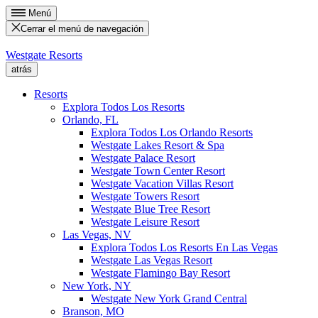
Menú
Cerrar el menú de navegación
Westgate Resorts
atrás
Resorts
Explora Todos Los Resorts
Orlando, FL
Explora Todos Los Orlando Resorts
Westgate Lakes Resort & Spa
Westgate Palace Resort
Westgate Town Center Resort
Westgate Vacation Villas Resort
Westgate Towers Resort
Westgate Blue Tree Resort
Westgate Leisure Resort
Las Vegas, NV
Explora Todos Los Resorts En Las Vegas
Westgate Las Vegas Resort
Westgate Flamingo Bay Resort
New York, NY
Westgate New York Grand Central
Branson, MO