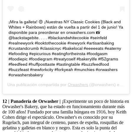
¡Mira la galleta! 😍 ¡Nuestras NY Classic Cookies (Black and
Whites + Rainbows) están de vuelta a partir del 1 de junio! Ya
disponible para preordenar en orwashers.com 📸
@backstagebite. . . . #blackandwhitecookie #seinfeld
#realnewyork #looktothecookie #newyork #artisanbaking
#crustandcrumb #classicnyc #bakelocal #eeeeeats #eaterny
#lefooding #epicurious #eatingfortheinsta #foodgasm
#foodiepic #foodiegram #treatyoself #bakerylife #f52grams
#feedfeed #huffposttaste #tastingtable #buzzfeedfood
#buzzfeast #newforkcity #forkyeah #munchies #orwashers
#orwashersbakery
Una publicación compartida por
Orwashers
(@orwashers) en
30 d
12 | Panadería de Orwasher |
¡Experimente un poco de historia en
Orwasher's Bakery, que ha estado en funcionamiento durante más
de 100 años! Fundado por una familia húngara en 1916, hoy Keith
Cohen dirige el espectáculo. Orwasher's es conocido por su
Rugelach, pan integral de centeno, panes de espelta, rosquillas de
gelatina y galletas en blanco y negro. Esta es solo la punta del