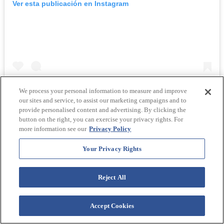
Ver esta publicación en Instagram
¡Ya es miércoles! Estamos ABIERTOS en Chelsea para
We process your personal information to measure and improve
recoger pizza. Ordene en línea a través de @grubhub
our sites and service, to assist our marketing campaigns and to
@caviar, también tenemos algo de pan. Estamos aquí
provide personalised content and advertising. By clicking the
miércoles-sábado hasta las 8pm. Nos vemos pronto y
button on the right, you can exercise your privacy rights. For
#staysafe
more information see our
Privacy Policy
Una publicación compartida por
Sullivan Street Bakery
(@sullivanstreetbakery) en
Your Privacy Rights
13 | Panadería de la calle Sullivan |
Es difícil encontrar un lugar
Reject All
que produzca panes al estilo del Viejo Mundo tan buenos como
Sullivan Street Bakery. Además de deliciosas hogazas de pan, puede
devorar una variedad de panes planos. El Potato Flatbread Pizza es
terroso y no se lo debe perder. El Canotto Cioccolato de Sullivan
Accept Cookies
Street, un pequeño brioche con mascarpone con aroma a canela,
chocolate negro y nueces trituradas, es espectacular. Asegúrese de