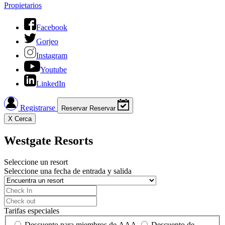
Propietarios
Facebook
Gorjeo
Instagram
Youtube
LinkedIn
Registrarse
Reservar
Reservar
X
Cerca
Westgate Resorts
Seleccione un resort
Seleccione una fecha de entrada y salida
Tarifas especiales
Descuento para miembros de AAA
Descuento de