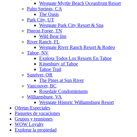
Westgate Myrtle Beach Oceanfront Resort
Palm Springs, CA
The Oasis
Park City, UT
Westgate Park City Resort & Spa
Pigeon Forge, TN
Wild Bear Inn
River Ranch, FL
Westgate River Ranch Resort & Rodeo
Tahoe, NV
Explora Todos Los Resorts En Tahoe
Kingsbury of Tahoe
Tahoe Trail
Sunriver, OR
The Pines at Sun River
Vancouver, BC
Rosedale Condominiums
Williamsburg, VA
Westgate Historic Williamsburg Resort
Ofertas Especiales
Paquetes de vacaciones
Grupos y reuniones
WOW Loyalty
Explorar la propiedad