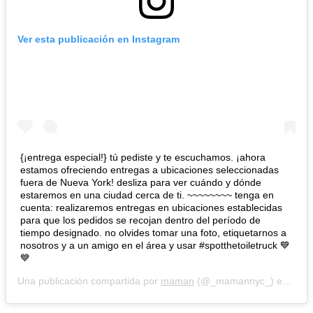
Ver esta publicación en Instagram
{¡entrega especial!} tú pediste y te escuchamos. ¡ahora
estamos ofreciendo entregas a ubicaciones seleccionadas
fuera de Nueva York! desliza para ver cuándo y dónde
estaremos en una ciudad cerca de ti. ~~~~~~~~ tenga en
cuenta: realizaremos entregas en ubicaciones establecidas
para que los pedidos se recojan dentro del período de
tiempo designado. no olvides tomar una foto, etiquetarnos a
nosotros y a un amigo en el área y usar #spotthetoiletruck 💙
💙
Una publicación compartida por
maman
(@_mamannyc_) en
29 d