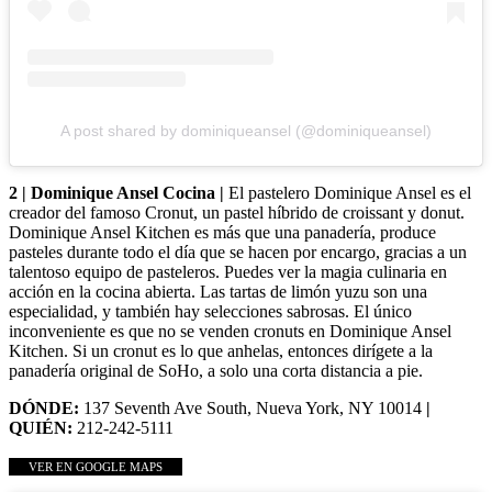
A post shared by dominiqueansel (@dominiqueansel)
2 | Dominique Ansel Cocina |
El pastelero Dominique Ansel es el
creador del famoso Cronut, un pastel híbrido de croissant y donut.
Dominique Ansel Kitchen es más que una panadería, produce
pasteles durante todo el día que se hacen por encargo, gracias a un
talentoso equipo de pasteleros. Puedes ver la magia culinaria en
acción en la cocina abierta. Las tartas de limón yuzu son una
especialidad, y también hay selecciones sabrosas. El único
inconveniente es que no se venden cronuts en Dominique Ansel
Kitchen. Si un cronut es lo que anhelas, entonces dirígete a la
panadería original de SoHo, a solo una corta distancia a pie.
DÓNDE:
137 Seventh Ave South, Nueva York, NY 10014
|
QUIÉN:
212-242-5111
VER EN GOOGLE MAPS