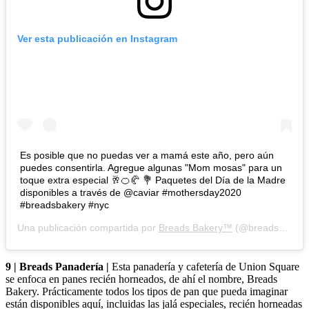
Ver esta publicación en Instagram
Es posible que no puedas ver a mamá este año, pero aún
puedes consentirla. Agregue algunas "Mom mosas" para un
toque extra especial 🥂🍊🥐 💐 Paquetes del Día de la Madre
disponibles a través de @caviar #mothersday2020
#breadsbakery #nyc
Una publicación compartida por
Breads Bakery™
(@breadsbakery) en
9 | Breads Panadería |
Esta panadería y cafetería de Union Square
se enfoca en panes recién horneados, de ahí el nombre, Breads
Bakery. Prácticamente todos los tipos de pan que pueda imaginar
están disponibles aquí, incluidas las jalá especiales, recién horneadas