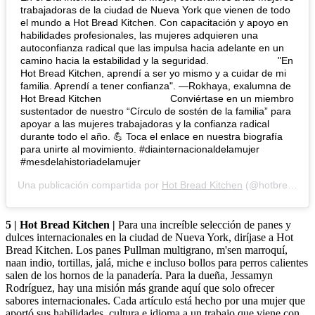
trabajadoras de la ciudad de Nueva York que vienen de todo
el mundo a Hot Bread Kitchen. Con capacitación y apoyo en
habilidades profesionales, las mujeres adquieren una
autoconfianza radical que las impulsa hacia adelante en un
camino hacia la estabilidad y la seguridad. ⠀⠀⠀⠀⠀⠀⠀⠀⠀ "En
Hot Bread Kitchen, aprendí a ser yo mismo y a cuidar de mi
familia. Aprendí a tener confianza". —Rokhaya, exalumna de
Hot Bread Kitchen ⠀⠀⠀⠀⠀⠀⠀⠀⠀ Conviértase en un miembro
sustentador de nuestro “Círculo de sostén de la familia” para
apoyar a las mujeres trabajadoras y la confianza radical
durante todo el año. 💪 Toca el enlace en nuestra biografía
para unirte al movimiento. #diainternacionaldelamujer
#mesdelahistoriadelamujer
Una publicación compartida por
Hot Bread Kitchen
(@hotbreadkitchen) en
5 | Hot Bread Kitchen |
Para una increíble selección de panes y
dulces internacionales en la ciudad de Nueva York, diríjase a Hot
Bread Kitchen. Los panes Pullman multigrano, m'sen marroquí,
naan indio, tortillas, jalá, miche e incluso bollos para perros calientes
salen de los hornos de la panadería. Para la dueña, Jessamyn
Rodríguez, hay una misión más grande aquí que solo ofrecer
sabores internacionales. Cada artículo está hecho por una mujer que
aportó sus habilidades, cultura e idioma a un trabajo que viene con