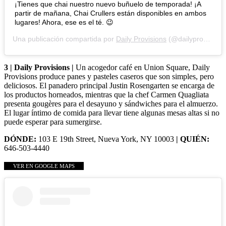
¡Tienes que chai nuestro nuevo buñuelo de temporada! ¡A
partir de mañana, Chai Crullers están disponibles en ambos
lugares! Ahora, ese es el té. 😉
Una publicación compartida por
Daily Provisions
(@dailyprov) en
4
3 | Daily Provisions |
Un acogedor café en Union Square, Daily
Provisions produce panes y pasteles caseros que son simples, pero
deliciosos. El panadero principal Justin Rosengarten se encarga de
los productos horneados, mientras que la chef Carmen Quagliata
presenta gougères para el desayuno y sándwiches para el almuerzo.
El lugar íntimo de comida para llevar tiene algunas mesas altas si no
puede esperar para sumergirse.
DÓNDE:
103 E 19th Street, Nueva York, NY 10003
| QUIÉN:
646-503-4440
VER EN GOOGLE MAPS