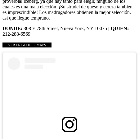
proverbial iceberg, ya que hay tanto para elegir, ninguno de los
cuales es una mala elección. ¡Su strudel de queso y cereza también
es imprescindible! Los madrugadores obtienen la mejor selección,
así que llegue temprano.
DÓNDE:
308 E 78th Street, Nueva York, NY 10075
| QUIÉN:
212-288-6569
VER EN GOOGLE MAPS