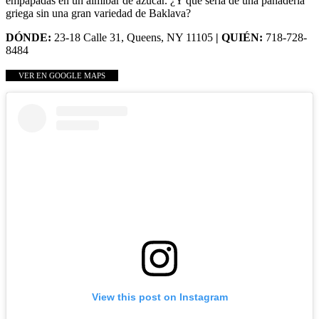
empapadas en un almíbar de azúcar. ¿Y qué sería de una panadería
griega sin una gran variedad de Baklava?
DÓNDE:
23-18 Calle 31, Queens, NY 11105
| QUIÉN:
718-728-
8484
VER EN GOOGLE MAPS
View this post on Instagram