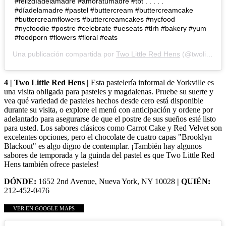
#felizdíadelamadre #amoratumadre #tbt . . . . .
#díadelamadre #pastel #buttercream #buttercreamcake
#buttercreamflowers #buttercreamcakes #nycfood
#nycfoodie #postre #celebrate #ueseats #tlrh #bakery #yum
#foodporn #flowers #floral #eats
Una publicación compartida por
Two Little Red Hens
(@twolittleredhens) en
4 | Two Little Red Hens |
Esta pastelería informal de Yorkville es
una visita obligada para pasteles y magdalenas. Pruebe su suerte y
vea qué variedad de pasteles hechos desde cero está disponible
durante su visita, o explore el menú con anticipación y ordene por
adelantado para asegurarse de que el postre de sus sueños esté listo
para usted. Los sabores clásicos como Carrot Cake y Red Velvet son
excelentes opciones, pero el chocolate de cuatro capas "Brooklyn
Blackout" es algo digno de contemplar. ¡También hay algunos
sabores de temporada y la guinda del pastel es que Two Little Red
Hens también ofrece pasteles!
DÓNDE:
1652 2nd Avenue, Nueva York, NY 10028
| QUIÉN:
212-452-0476
VER EN GOOGLE MAPS