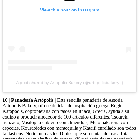
View this post on Instagram
A post shared by Artopolis Bakery (@artopolisbakery_)
10 | Panadería Artópolis |
Esta sencilla panadería de Astoria,
Artopolis Bakery, ofrece delicias de inspiración griega. Regina
Katopodis, copropietaria con raíces en Ithaca, Grecia, ayuda a su
equipo a producir alrededor de 100 artículos diferentes. Tsoureki
trenzado, Vasilopita cubierto con almendras, Melomakarona con
especias, Kourabiedes con mantequilla y Kataifi enrollado son todos
fantásticos. No te pierdas los Diples, que son cintas de masa frita