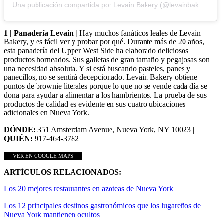
Una publicación compartida por
Levain Bakery
(@levainbakery) en
1 | Panadería Levain |
Hay muchos fanáticos leales de Levain
Bakery, y es fácil ver y probar por qué. Durante más de 20 años,
esta panadería del Upper West Side ha elaborado deliciosos
productos horneados. Sus galletas de gran tamaño y pegajosas son
una necesidad absoluta. Y si está buscando pasteles, panes y
panecillos, no se sentirá decepcionado. Levain Bakery obtiene
puntos de brownie literales porque lo que no se vende cada día se
dona para ayudar a alimentar a los hambrientos. La prueba de sus
productos de calidad es evidente en sus cuatro ubicaciones
adicionales en Nueva York.
DÓNDE:
351 Amsterdam Avenue, Nueva York, NY 10023
|
QUIÉN:
917-464-3782
VER EN GOOGLE MAPS
ARTÍCULOS RELACIONADOS:
Los 20 mejores restaurantes en azoteas de Nueva York
Los 12 principales destinos gastronómicos que los lugareños de
Nueva York mantienen ocultos