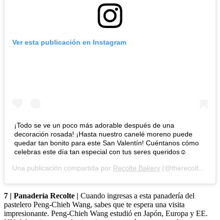
Ver esta publicación en Instagram
¡Todo se ve un poco más adorable después de una
decoración rosada! ¡Hasta nuestro canelé moreno puede
quedar tan bonito para este San Valentín! Cuéntanos cómo
celebras este día tan especial con tus seres queridos☺️
Una publicación compartida por
Recolte Bakery
(@therecolte) en
1
7 | Panadería Recolte |
Cuando ingresas a esta panadería del
pastelero Peng-Chieh Wang, sabes que te espera una visita
impresionante. Peng-Chieh Wang estudió en Japón, Europa y EE.