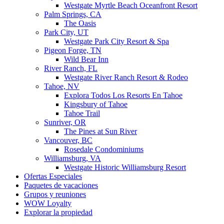
Westgate Myrtle Beach Oceanfront Resort
Palm Springs, CA
The Oasis
Park City, UT
Westgate Park City Resort & Spa
Pigeon Forge, TN
Wild Bear Inn
River Ranch, FL
Westgate River Ranch Resort & Rodeo
Tahoe, NV
Explora Todos Los Resorts En Tahoe
Kingsbury of Tahoe
Tahoe Trail
Sunriver, OR
The Pines at Sun River
Vancouver, BC
Rosedale Condominiums
Williamsburg, VA
Westgate Historic Williamsburg Resort
Ofertas Especiales
Paquetes de vacaciones
Grupos y reuniones
WOW Loyalty
Explorar la propiedad