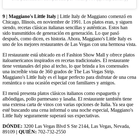
9 | Maggiano's Little Italy |
Little Italy de Maggiano comenzó en
Chicago, Illinois, en noviembre de 1991. Los platos eran, y siguen
siendo, recetas clásicas italianas sencillas y auténticas. Estos han
sido transmitidos de generación en generación. Lo que pasó
después, como dicen, es historia. Ahora, Maggiano's Little Italy es
uno de los mejores restaurantes de Las Vegas con una hermosa vista.
El restaurante está ubicado en el Fashion Show Mall y ofrece platos
italoamericanos inspirados en recetas tradicionales. El restaurante
tiene ventanales del piso al techo, lo que brinda a los comensales
una increíble vista de 360 grados de The Las Vegas Strip.
Maggiano's Little Italy es el lugar perfecto para disfrutar de una cena
romántica o una ocasión especial con familiares y amigos.
El menú presenta platos clásicos italianos como espaguetis y
albóndigas, pollo parmesano y lasaña. El restaurante también tiene
una extensa carta de vinos con varias opciones de Italia. Ya sea que
esté buscando una cena informal o una noche especial, Maggiano's
Little Italy seguramente superará sus expectativas.
DÓNDE:
3200 Las Vegas Blvd S Ste 2144, Las Vegas, Nevada,
89109
| QUIÉN:
702-732-2550