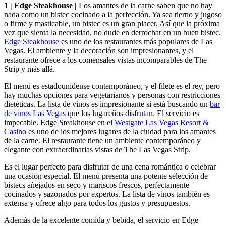
1 | Edge Steakhouse |
Los amantes de la carne saben que no hay
nada como un bistec cocinado a la perfección. Ya sea tierno y jugoso
o firme y masticable, un bistec es un gran placer. Así que la próxima
vez que sienta la necesidad, no dude en derrochar en un buen bistec.
Edge Steakhouse
es uno de los restaurantes más populares de Las
Vegas. El ambiente y la decoración son impresionantes, y el
restaurante ofrece a los comensales vistas incomparables de The
Strip y más allá.
El menú es estadounidense contemporáneo, y el filete es el rey, pero
hay muchas opciones para vegetarianos y personas con restricciones
dietéticas. La lista de vinos es impresionante si está buscando un
bar
de vinos Las Vegas
que los lugareños disfrutan. El servicio es
impecable. Edge Steakhouse en el
Westgate Las Vegas Resort &
Casino
es uno de los mejores lugares de la ciudad para los amantes
de la carne. El restaurante tiene un ambiente contemporáneo y
elegante con extraordinarias vistas de The Las Vegas Strip.
Es el lugar perfecto para disfrutar de una cena romántica o celebrar
una ocasión especial. El menú presenta una potente selección de
bistecs añejados en seco y mariscos frescos, perfectamente
cocinados y sazonados por expertos. La lista de vinos también es
extensa y ofrece algo para todos los gustos y presupuestos.
Además de la excelente comida y bebida, el servicio en Edge