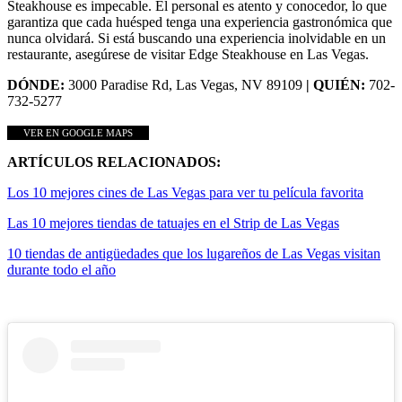
Steakhouse es impecable. El personal es atento y conocedor, lo que
garantiza que cada huésped tenga una experiencia gastronómica que
nunca olvidará. Si está buscando una experiencia inolvidable en un
restaurante, asegúrese de visitar Edge Steakhouse en Las Vegas.
DÓNDE:
3000 Paradise Rd, Las Vegas, NV 89109
| QUIÉN:
702-
732-5277
VER EN GOOGLE MAPS
ARTÍCULOS RELACIONADOS:
Los 10 mejores cines de Las Vegas para ver tu película favorita
Las 10 mejores tiendas de tatuajes en el Strip de Las Vegas
10 tiendas de antigüedades que los lugareños de Las Vegas visitan
durante todo el año