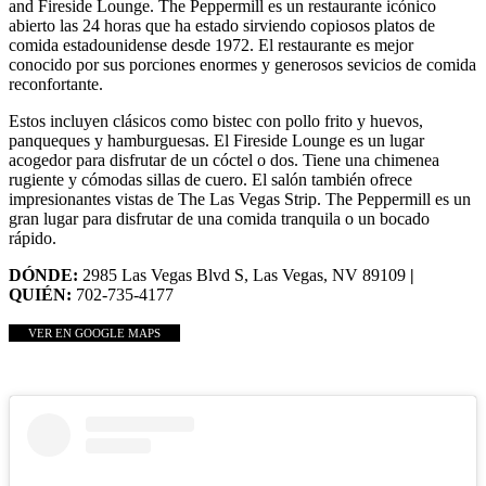
and Fireside Lounge. The Peppermill es un restaurante icónico
abierto las 24 horas que ha estado sirviendo copiosos platos de
comida estadounidense desde 1972. El restaurante es mejor
conocido por sus porciones enormes y generosos sevicios de comida
reconfortante.
Estos incluyen clásicos como bistec con pollo frito y huevos,
panqueques y hamburguesas. El Fireside Lounge es un lugar
acogedor para disfrutar de un cóctel o dos. Tiene una chimenea
rugiente y cómodas sillas de cuero. El salón también ofrece
impresionantes vistas de The Las Vegas Strip. The Peppermill es un
gran lugar para disfrutar de una comida tranquila o un bocado
rápido.
DÓNDE:
2985 Las Vegas Blvd S, Las Vegas, NV 89109
|
QUIÉN:
702-735-4177
VER EN GOOGLE MAPS