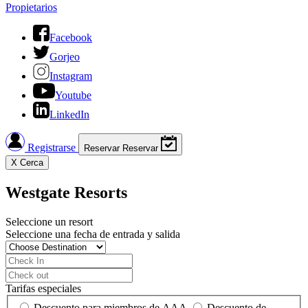
Propietarios
Facebook
Gorjeo
Instagram
Youtube
LinkedIn
Registrarse
Reservar
Reservar
X
Cerca
Westgate Resorts
Seleccione un resort
Seleccione una fecha de entrada y salida
Tarifas especiales
Descuento para miembros de AAA
Descuento de