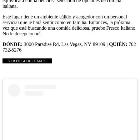
equivocará con la deliciosa selección de opciones de comida
italiana.
Este lugar tiene un ambiente cálido y acogedor con un personal
servicial que le hará sentir como en familia. Entonces, la próxima
vez que esté buscando una comida deliciosa, pruebe Fresco Italiano.
No le decepcionará.
DÓNDE:
3000 Paradise Rd, Las Vegas, NV 89109
| QUIÉN:
702-
732-5276
VER EN GOOGLE MAPS