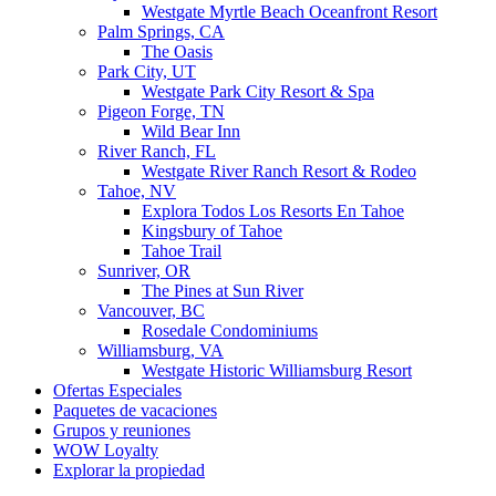
Westgate Myrtle Beach Oceanfront Resort
Palm Springs, CA
The Oasis
Park City, UT
Westgate Park City Resort & Spa
Pigeon Forge, TN
Wild Bear Inn
River Ranch, FL
Westgate River Ranch Resort & Rodeo
Tahoe, NV
Explora Todos Los Resorts En Tahoe
Kingsbury of Tahoe
Tahoe Trail
Sunriver, OR
The Pines at Sun River
Vancouver, BC
Rosedale Condominiums
Williamsburg, VA
Westgate Historic Williamsburg Resort
Ofertas Especiales
Paquetes de vacaciones
Grupos y reuniones
WOW Loyalty
Explorar la propiedad