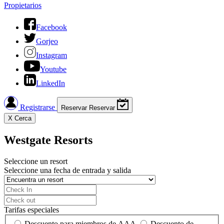
Propietarios
Facebook
Gorjeo
Instagram
Youtube
LinkedIn
Registrarse
Reservar
Reservar
X
Cerca
Westgate Resorts
Seleccione un resort
Seleccione una fecha de entrada y salida
Tarifas especiales
Descuento para miembros de AAA
Descuento de