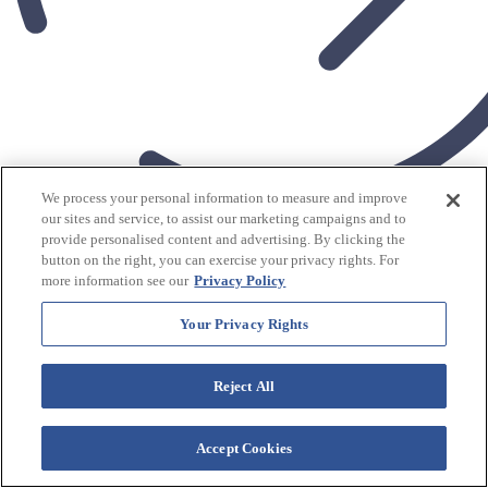
We process your personal information to measure and improve
our sites and service, to assist our marketing campaigns and to
Más comodidades
provide personalised content and advertising. By clicking the
$
tarifas de esta noche desde
209
USD / Noche
button on the right, you can exercise your privacy rights. For
Ver tarifas
more information see our
Privacy Policy
Westgate Palace
Your Privacy Rights
Recurso
Reject All
Registrarse
Accept Cookies