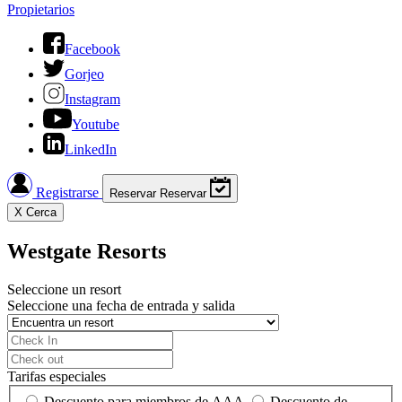
Propietarios
Facebook
Gorjeo
Instagram
Youtube
LinkedIn
Registrarse
Reservar
Reservar
X
Cerca
Westgate Resorts
Seleccione un resort
Seleccione una fecha de entrada y salida
Tarifas especiales
Descuento para miembros de AAA
Descuento de