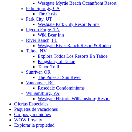
Westgate Myrtle Beach Oceanfront Resort
Palm Springs, CA
The Oasis
Park City, UT
Westgate Park City Resort & Spa
Pigeon Forge, TN
Wild Bear Inn
River Ranch, FL
Westgate River Ranch Resort & Rodeo
Tahoe, NV
Explora Todos Los Resorts En Tahoe
Kingsbury of Tahoe
Tahoe Trail
Sunriver, OR
The Pines at Sun River
Vancouver, BC
Rosedale Condominiums
Williamsburg, VA
Westgate Historic Williamsburg Resort
Ofertas Especiales
Paquetes de vacaciones
Grupos y reuniones
WOW Loyalty
Explorar la propiedad