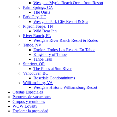
Westgate Myrtle Beach Oceanfront Resort
Palm Springs, CA
The Oasis
Park City, UT
Westgate Park City Resort & Spa
Pigeon Forge, TN
Wild Bear Inn
River Ranch, FL
Westgate River Ranch Resort & Rodeo
Tahoe, NV
Explora Todos Los Resorts En Tahoe
Kingsbury of Tahoe
Tahoe Trail
Sunriver, OR
The Pines at Sun River
Vancouver, BC
Rosedale Condominiums
Williamsburg, VA
Westgate Historic Williamsburg Resort
Ofertas Especiales
Paquetes de vacaciones
Grupos y reuniones
WOW Loyalty
Explorar la propiedad