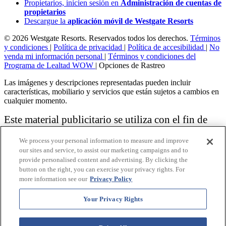
Propietarios, inicien sesión en
Administración de cuentas de
propietarios
Descargue la
aplicación móvil de Westgate Resorts
© 2026 Westgate Resorts. Reservados todos los derechos.
Términos
y condiciones
|
Política de privacidad
|
Política de accesibilidad
|
No
venda mi información personal
|
Términos y condiciones del
Programa de Lealtad WOW
|
Opciones de Rastreo
Las imágenes y descripciones representadas pueden incluir
características, mobiliario y servicios que están sujetos a cambios en
cualquier momento.
Este material publicitario se utiliza con el fin de
solicitar la venta de un plan de propiedad
We process your personal information to measure and improve
vacacional.
our sites and service, to assist our marketing campaigns and to
provide personalised content and advertising. By clicking the
Aviso: las funciones de accesibilidad enumeradas aquí no pretenden
button on the right, you can exercise your privacy rights. For
ser una lista exhaustiva o completa de todas las funciones accesibles
more information see our
Privacy Policy
de la instalación,
habitaciones y / o comodidades para este Resort específico. Para
obtener información sobre nuestra política de accesibilidad, revise
Your Privacy Rights
nuestra
Política de accesibilidad
.