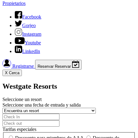
Propietarios
Facebook
Gorjeo
Instagram
Youtube
LinkedIn
Registrarse
Reservar
Reservar
X
Cerca
Westgate Resorts
Seleccione un resort
Seleccione una fecha de entrada y salida
Tarifas especiales
Descuento para miembros de AAA
Descuento de