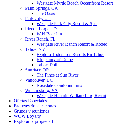
Westgate Myrtle Beach Oceanfront Resort
Palm Springs, CA
The Oasis
Park City, UT
Westgate Park City Resort & Spa
Pigeon Forge, TN
Wild Bear Inn
River Ranch, FL
Westgate River Ranch Resort & Rodeo
Tahoe, NV
Explora Todos Los Resorts En Tahoe
Kingsbury of Tahoe
Tahoe Trail
Sunriver, OR
The Pines at Sun River
Vancouver, BC
Rosedale Condominiums
Williamsburg, VA
Westgate Historic Williamsburg Resort
Ofertas Especiales
Paquetes de vacaciones
Grupos y reuniones
WOW Loyalty
Explorar la propiedad