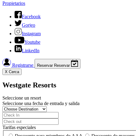
Propietarios
Facebook
Gorjeo
Instagram
Youtube
LinkedIn
Registrarse
Reservar
Reservar
X
Cerca
Westgate Resorts
Seleccione un resort
Seleccione una fecha de entrada y salida
Tarifas especiales
Descuento para miembros de AAA
Descuento de mayores