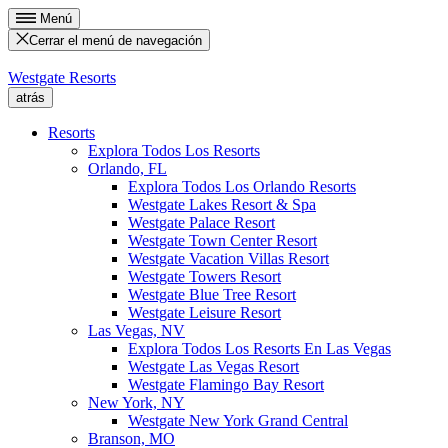
Menú
Cerrar el menú de navegación
Westgate Resorts
atrás
Resorts
Explora Todos Los Resorts
Orlando, FL
Explora Todos Los Orlando Resorts
Westgate Lakes Resort & Spa
Westgate Palace Resort
Westgate Town Center Resort
Westgate Vacation Villas Resort
Westgate Towers Resort
Westgate Blue Tree Resort
Westgate Leisure Resort
Las Vegas, NV
Explora Todos Los Resorts En Las Vegas
Westgate Las Vegas Resort
Westgate Flamingo Bay Resort
New York, NY
Westgate New York Grand Central
Branson, MO