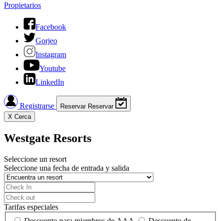
Propietarios
Facebook
Gorjeo
Instagram
Youtube
LinkedIn
Registrarse
Reservar
Reservar
X
Cerca
Westgate Resorts
Seleccione un resort
Seleccione una fecha de entrada y salida
Tarifas especiales
Descuento para miembros de AAA
Descuento de