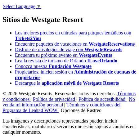
Select Language
▼
Sitios de Westgate Resort
Los mejores precios en entradas para parques temáticos con
Tickets2You
Encuentre paquetes de vacaciones en
WestgateReservations
Disfrute de privilegios de viaje con
WestgateRewards
Encuentra tu próximo evento en
WestgateEvents
Lea la revista de turismo de Orlando
ILoveOrlando
Conozca nuestra
Fundación Westgate
Propietarios, inicien sesión en
Administración de cuentas de
propietarios
Descargue la
aplicación móvil de Westgate Resorts
© 2026 Westgate Resorts. Reservados todos los derechos.
Términos
y condiciones
|
Política de privacidad
|
Política de accesibilidad
|
No
venda mi información personal
|
Términos y condiciones del
Programa de Lealtad WOW
|
Opciones de Rastreo
Las imágenes y descripciones representadas pueden incluir
características, mobiliario y servicios que están sujetos a cambios en
cualquier momento.