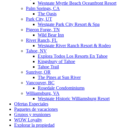
Westgate Myrtle Beach Oceanfront Resort
Palm Springs, CA
The Oasis
Park City, UT
Westgate Park City Resort & Spa
Pigeon Forge, TN
Wild Bear Inn
River Ranch, FL
Westgate River Ranch Resort & Rodeo
Tahoe, NV
Explora Todos Los Resorts En Tahoe
Kingsbury of Tahoe
Tahoe Trail
Sunriver, OR
The Pines at Sun River
Vancouver, BC
Rosedale Condominiums
Williamsburg, VA
Westgate Historic Williamsburg Resort
Ofertas Especiales
Paquetes de vacaciones
Grupos y reuniones
WOW Loyalty
Explorar la propiedad