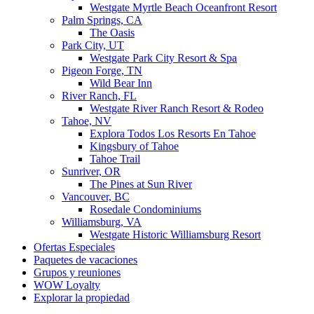
Westgate Myrtle Beach Oceanfront Resort
Palm Springs, CA
The Oasis
Park City, UT
Westgate Park City Resort & Spa
Pigeon Forge, TN
Wild Bear Inn
River Ranch, FL
Westgate River Ranch Resort & Rodeo
Tahoe, NV
Explora Todos Los Resorts En Tahoe
Kingsbury of Tahoe
Tahoe Trail
Sunriver, OR
The Pines at Sun River
Vancouver, BC
Rosedale Condominiums
Williamsburg, VA
Westgate Historic Williamsburg Resort
Ofertas Especiales
Paquetes de vacaciones
Grupos y reuniones
WOW Loyalty
Explorar la propiedad