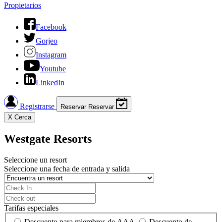
Propietarios
Facebook
Gorjeo
Instagram
Youtube
LinkedIn
Registrarse
Reservar
Reservar
X
Cerca
Westgate Resorts
Seleccione un resort
Seleccione una fecha de entrada y salida
Tarifas especiales
Descuento para miembros de AAA
Descuento de