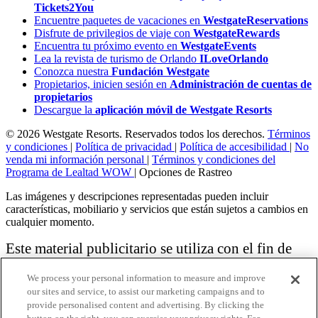
Tickets2You
Encuentre paquetes de vacaciones en
WestgateReservations
Disfrute de privilegios de viaje con
WestgateRewards
Encuentra tu próximo evento en
WestgateEvents
Lea la revista de turismo de Orlando
ILoveOrlando
Conozca nuestra
Fundación Westgate
Propietarios, inicien sesión en
Administración de cuentas de
propietarios
Descargue la
aplicación móvil de Westgate Resorts
© 2026 Westgate Resorts. Reservados todos los derechos.
Términos
y condiciones
|
Política de privacidad
|
Política de accesibilidad
|
No
venda mi información personal
|
Términos y condiciones del
Programa de Lealtad WOW
|
Opciones de Rastreo
Las imágenes y descripciones representadas pueden incluir
características, mobiliario y servicios que están sujetos a cambios en
cualquier momento.
Este material publicitario se utiliza con el fin de
solicitar la venta de un plan de propiedad
We process your personal information to measure and improve
vacacional.
our sites and service, to assist our marketing campaigns and to
provide personalised content and advertising. By clicking the
Aviso: las funciones de accesibilidad enumeradas aquí no pretenden