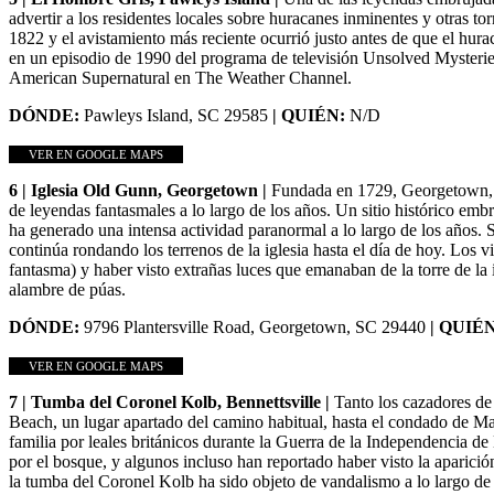
advertir a los residentes locales sobre huracanes inminentes y otras 
1822 y el avistamiento más reciente ocurrió justo antes de que el hu
en un episodio de 1990 del programa de televisión Unsolved Mysteries
American Supernatural en The Weather Channel.
DÓNDE:
Pawleys Island, SC 29585
| QUIÉN:
N/D
VER EN GOOGLE MAPS
6 | Iglesia Old Gunn, Georgetown |
Fundada en 1729, Georgetown, l
de leyendas fantasmales a lo largo de los años. Un sitio histórico em
ha generado una intensa actividad paranormal a lo largo de los años. Se
continúa rondando los terrenos de la iglesia hasta el día de hoy. Los
fantasma) y haber visto extrañas luces que emanaban de la torre de la 
alambre de púas.
DÓNDE:
9796 Plantersville Road, Georgetown, SC 29440
| QUIÉ
VER EN GOOGLE MAPS
7 | Tumba del Coronel Kolb, Bennettsville |
Tanto los cazadores de
Beach, un lugar apartado del camino habitual, hasta el condado de M
familia por leales británicos durante la Guerra de la Independencia 
por el bosque, y algunos incluso han reportado haber visto la aparici
la tumba del Coronel Kolb ha sido objeto de vandalismo a lo largo de 