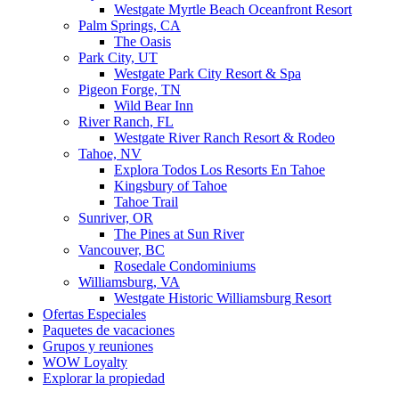
Westgate Myrtle Beach Oceanfront Resort
Palm Springs, CA
The Oasis
Park City, UT
Westgate Park City Resort & Spa
Pigeon Forge, TN
Wild Bear Inn
River Ranch, FL
Westgate River Ranch Resort & Rodeo
Tahoe, NV
Explora Todos Los Resorts En Tahoe
Kingsbury of Tahoe
Tahoe Trail
Sunriver, OR
The Pines at Sun River
Vancouver, BC
Rosedale Condominiums
Williamsburg, VA
Westgate Historic Williamsburg Resort
Ofertas Especiales
Paquetes de vacaciones
Grupos y reuniones
WOW Loyalty
Explorar la propiedad