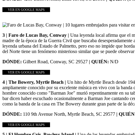
VER EN GOOGLE MAPS
3 | Faro de Lucas Bay, Conway |
Una leyenda local afirma que el m
madre de la época de la Guerra Civil que buscaba desesperadamente a 
leyenda urbana del Estado de Palmetto, pero eso no impide que horda
del Norte tiene un fenómeno misterioso similar que se puede observa
DÓNDE:
Gilbert Road, Conway, SC 29527
| QUIÉN:
N/D
VER EN GOOGLE MAPS
4 | The Bowery, Myrtle Beach |
Un hito de Myrtle Beach desde 1944
ampliamente conocido por su excelente música en vivo con la banda d
hombre conocido como "Barman Joe" murió repentinamente en su taburet
bar dicen haber escuchado ocasionalmente a Barman Joe cantando cerca
como la banda de la casa en The Bowery durante gran parte de la dé
DÓNDE:
110 9th Avenue North, Myrtle Beach, SC 29577
| QUIÉN
VER EN GOOGLE MAPS
5 | El Hombre Gris, Pawleys Island |
Una de las leyendas embrujada