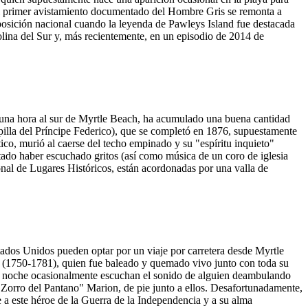
, el primer avistamiento documentado del Hombre Gris se remonta a
xposición nacional cuando la leyenda de Pawleys Island fue destacada
lina del Sur y, más recientemente, en un episodio de 2014 de
 una hora al sur de Myrtle Beach, ha acumulado una buena cantidad
apilla del Príncipe Federico), que se completó en 1876, supuestamente
tico, murió al caerse del techo empinado y su "espíritu inquieto"
rtado haber escuchado gritos (así como música de un coro de iglesia
ional de Lugares Históricos, están acordonadas por una valla de
tados Unidos pueden optar por un viaje por carretera desde Myrtle
b (1750-1781), quien fue baleado y quemado vivo junto con toda su
r la noche ocasionalmente escuchan el sonido de alguien deambulando
l Zorro del Pantano" Marion, de pie junto a ellos. Desafortunadamente,
e a este héroe de la Guerra de la Independencia y a su alma