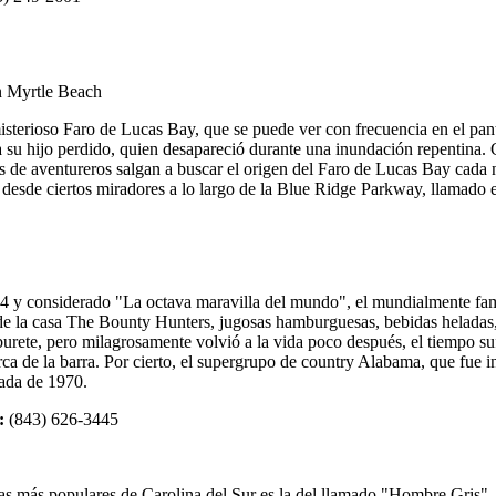
isterioso Faro de Lucas Bay, que se puede ver con frecuencia en el p
su hijo perdido, quien desapareció durante una inundación repentina. C
s de aventureros salgan a buscar el origen del Faro de Lucas Bay cada
r desde ciertos miradores a lo largo de la Blue Ridge Parkway, llamado
 y considerado "La octava maravilla del mundo", el mundialmente fam
e la casa The Bounty Hunters, jugosas hamburguesas, bebidas heladas, 
e, pero milagrosamente volvió a la vida poco después, el tiempo sufici
 de la barra. Por cierto, el supergrupo de country Alabama, que fue i
cada de 1970.
:
(843) 626-3445
s más populares de Carolina del Sur es la del llamado "Hombre Gris", 