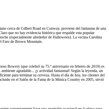
antano cerca de Gilbert Road en Conway, proviene del fantasma de una
laro que no hay evidencia histórica que respalde esta popular
 noche (especialmente alrededor de Halloween). La vecina Carolina
 el Faro de Brown Mountain.
oso Bowery (que celebró su 75.º aniversario en febrero de 2019) es
ambiente agradable... ¡y actividad fantasmal! Según la leyenda, un
ente para terminar su cerveza. Hasta el día de hoy, los clientes del
ncluido en el Salón de la Fama de la Música Country en 2005, sirvió
quien supuestamente hace una aparición ocasional en la playa para