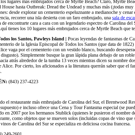
de los lugares más embrujados cerca de Myrtle Beach? Claro, Myrtle Bea
 House hasta Outbreak: Dread the Undead y muchas más (¡todas muy re
es: desde explorar un cementerio espeluznante a medianoche y cenar en 
encia, recorrer una isla desierta con un faro embrujado, una
sala de esc
a de encontrarte cara a cara con un legendario espectro de Carolina del 
 Aquí tienes los 10 lugares más embrujados cerca de Myrtle Beach que t
Todos los Santos, Pawleys Island |
Pocas leyendas de fantasmas de Car
menterio de la Iglesia Episcopal de Todos los Santos (que data de 1822)
 Alice vaga por el cementerio con un vestido blanco, buscando desespe
tal disgusto). Simplemente busque la gran lápida plana debajo de un rob
hacia atrás alrededor de la tumba 13 veces mientras dicen su nombre dos 
de Alice. Por cierto, los aficionados a la literatura querrán saber que e
.
IÉN:
(843) 237-4223
do el restaurante más embrujado de Carolina del Sur, el Brentwood Rest
supuesto) e incluso ofrece una Cena y Tour Fantasma especial (se pue
en 2007 por los hermanos Stublick (quienes le pusieron el nombre de s
nte, como objetos que se mueven solos (incluidas copas de vino que se e
e vinos de Carolina del Sur se especializa en deliciosa cocina francesa.
3) 249-2601