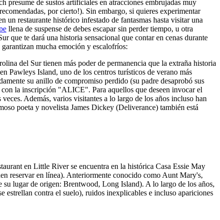
ch presume de sustos artificiales en atracciones embrujadas muy
comendadas, por cierto!). Sin embargo, si quieres experimentar
un restaurante histórico infestado de fantasmas hasta visitar una
ape
llena de suspense de debes escapar sin perder tiempo, u otra
Sur que te dará una historia sensacional que contar en cenas durante
e garantizan mucha emoción y escalofríos:
olina del Sur tienen más poder de permanencia que la extraña historia
 en Pawleys Island, uno de los centros turísticos de verano más
radamente su anillo de compromiso perdido (su padre desaprobó sus
le con la inscripción "ALICE". Para aquellos que deseen invocar el
veces. Además, varios visitantes a lo largo de los años incluso han
l famoso poeta y novelista James Dickey (Deliverance) también está
aurant en Little River se encuentra en la histórica Casa Essie May
den reservar en línea). Anteriormente conocido como Aunt Mary's,
u lugar de origen: Brentwood, Long Island). A lo largo de los años,
strellan contra el suelo), ruidos inexplicables e incluso apariciones