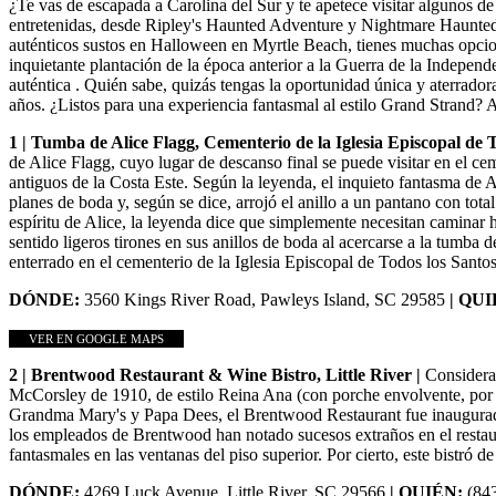
¿Te vas de escapada a Carolina del Sur y te apetece visitar algunos 
entretenidas, desde Ripley's Haunted Adventure y Nightmare Haunted
auténticos sustos en Halloween en Myrtle Beach, tienes muchas opcion
inquietante plantación de la época anterior a la Guerra de la Independ
auténtica . Quién sabe, quizás tengas la oportunidad única y aterrador
años. ¿Listos para una experiencia fantasmal al estilo Grand Strand?
1 | Tumba de Alice Flagg, Cementerio de la Iglesia Episcopal de 
de Alice Flagg, cuyo lugar de descanso final se puede visitar en el ce
antiguos de la Costa Este. Según la leyenda, el inquieto fantasma de
planes de boda y, según se dice, arrojó el anillo a un pantano con to
espíritu de Alice, la leyenda dice que simplemente necesitan caminar 
sentido ligeros tirones en sus anillos de boda al acercarse a la tumba 
enterrado en el cementerio de la Iglesia Episcopal de Todos los Santos
DÓNDE:
3560 Kings River Road, Pawleys Island, SC 29585
| QU
VER EN GOOGLE MAPS
2 | Brentwood Restaurant & Wine Bistro, Little River |
Considera
McCorsley de 1910, de estilo Reina Ana (con porche envolvente, por 
Grandma Mary's y Papa Dees, el Brentwood Restaurant fue inaugurado 
los empleados de Brentwood han notado sucesos extraños en el restaura
fantasmales en las ventanas del piso superior. Por cierto, este bistró d
DÓNDE:
4269 Luck Avenue, Little River, SC 29566
| QUIÉN:
(84