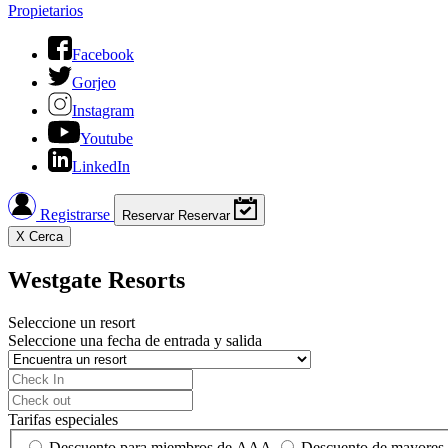
Propietarios
Facebook
Gorjeo
Instagram
Youtube
LinkedIn
Registrarse
Reservar
Reservar
X
Cerca
Westgate Resorts
Seleccione un resort
Seleccione una fecha de entrada y salida
Tarifas especiales
Descuento para miembros de AAA
Descuento de mayores