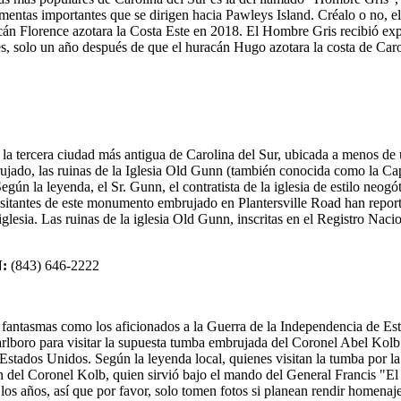
tormentas importantes que se dirigen hacia Pawleys Island. Créalo o no
racán Florence azotara la Costa Este en 2018. El Hombre Gris recibió e
, solo un año después de que el huracán Hugo azotara la costa de Caro
a tercera ciudad más antigua de Carolina del Sur, ubicada a menos de
brujado, las ruinas de la Iglesia Old Gunn (también conocida como la C
gún la leyenda, el Sr. Gunn, el contratista de la iglesia de estilo neogó
 visitantes de este monumento embrujado en Plantersville Road han repo
iglesia. Las ruinas de la iglesia Old Gunn, inscritas en el Registro Nac
N:
(843) 646-2222
 fantasmas como los aficionados a la Guerra de la Independencia de Es
arlboro para visitar la supuesta tumba embrujada del Coronel Abel Kol
de Estados Unidos. Según la leyenda local, quienes visitan la tumba po
ón del Coronel Kolb, quien sirvió bajo el mando del General Francis "E
los años, así que por favor, solo tomen fotos si planean rendir homenaj