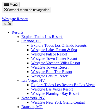
Menú
Cerrar el menú de navegación
Westgate Resorts
atrás
Resorts
Explora Todos Los Resorts
Orlando, FL
Explora Todos Los Orlando Resorts
Westgate Lakes Resort & Spa
Westgate Palace Resort
Westgate Town Center Resort
Westgate Vacation Villas Resort
Westgate Towers Resort
Westgate Blue Tree Resort
Westgate Leisure Resort
Las Vegas, NV
Explora Todos Los Resorts En Las Vegas
Westgate Las Vegas Resort
Westgate Flamingo Bay Resort
New York, NY
Westgate New York Grand Central
Branson, MO