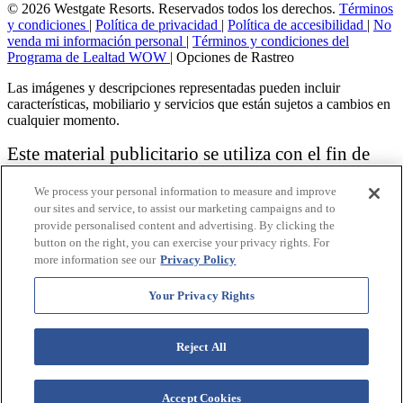
© 2026 Westgate Resorts. Reservados todos los derechos.
Términos
y condiciones
|
Política de privacidad
|
Política de accesibilidad
|
No
venda mi información personal
|
Términos y condiciones del
Programa de Lealtad WOW
|
Opciones de Rastreo
Las imágenes y descripciones representadas pueden incluir
características, mobiliario y servicios que están sujetos a cambios en
cualquier momento.
Este material publicitario se utiliza con el fin de
solicitar la venta de un plan de propiedad
We process your personal information to measure and improve
vacacional.
our sites and service, to assist our marketing campaigns and to
provide personalised content and advertising. By clicking the
Aviso: las funciones de accesibilidad enumeradas aquí no pretenden
button on the right, you can exercise your privacy rights. For
ser una lista exhaustiva o completa de todas las funciones accesibles
more information see our
Privacy Policy
de la instalación,
habitaciones y / o comodidades para este Resort específico. Para
obtener información sobre nuestra política de accesibilidad, revise
Your Privacy Rights
nuestra
Política de accesibilidad
.
Reject All
Accept Cookies