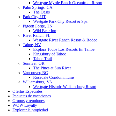
Westgate Myrtle Beach Oceanfront Resort
Palm Springs, CA
The Oasis
Park City, UT
Westgate Park City Resort & Spa
Pigeon Forge, TN
Wild Bear Inn
River Ranch, FL
Westgate River Ranch Resort & Rodeo
Tahoe, NV
Explora Todos Los Resorts En Tahoe
Kingsbury of Tahoe
Tahoe Trail
Sunriver, OR
The Pines at Sun River
Vancouver, BC
Rosedale Condominiums
Williamsburg, VA
Westgate Historic Williamsburg Resort
Ofertas Especiales
Paquetes de vacaciones
Grupos y reuniones
WOW Loyalty
Explorar la propiedad