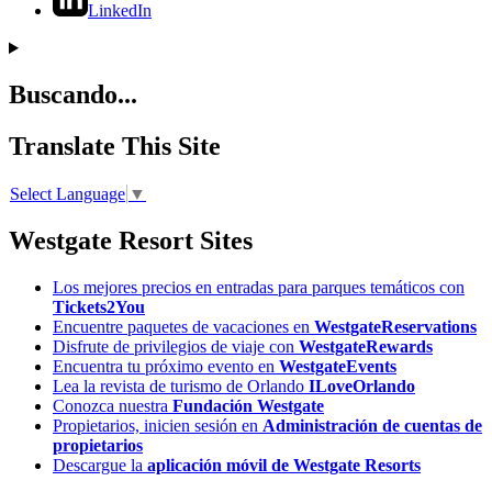
LinkedIn
Buscando...
Translate This Site
Select Language
▼
Westgate Resort Sites
Los mejores precios en entradas para parques temáticos con
Tickets2You
Encuentre paquetes de vacaciones en
WestgateReservations
Disfrute de privilegios de viaje con
WestgateRewards
Encuentra tu próximo evento en
WestgateEvents
Lea la revista de turismo de Orlando
ILoveOrlando
Conozca nuestra
Fundación Westgate
Propietarios, inicien sesión en
Administración de cuentas de
propietarios
Descargue la
aplicación móvil de Westgate Resorts